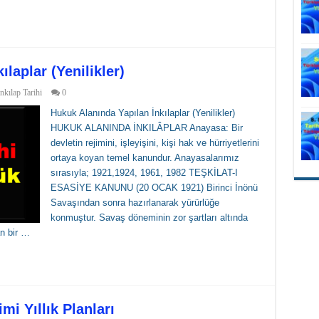
laplar (Yenilikler)
İnkılap Tarihi
0
Hukuk Alanında Yapılan İnkılaplar (Yenilikler)
HUKUK ALANINDA İNKILÂPLAR Anayasa: Bir
devletin rejimini, işleyişini, kişi hak ve hürriyetlerini
ortaya koyan temel kanundur. Anayasalarımız
sırasıyla; 1921,1924, 1961, 1982 TEŞKİLAT-I
ESASİYE KANUNU (20 OCAK 1921) Birinci İnönü
Savaşından sonra hazırlanarak yürürlüğe
konmuştur. Savaş döneminin zor şartları altında
an bir …
mi Yıllık Planları