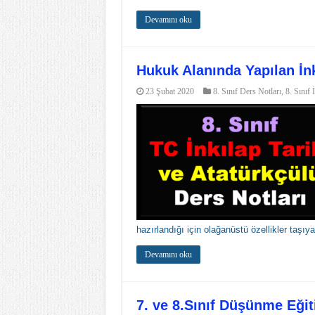
Devamını oku
Hukuk Alanında Yapılan İnkı
23 Şubat 2020
8. Sınıf Ders Notları
,
8. Sınıf 
hazırlandığı için olağanüstü özellikler taşıy
Devamını oku
7. ve 8.Sınıf Düşünme Eğiti