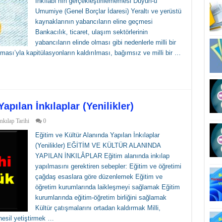
İnkılâbı’nın gerçekleştirilememesi Duyun-u
Umumiye (Genel Borçlar İdaresi) Yeraltı ve yerüstü
kaynaklarının yabancıların eline geçmesi
Bankacılık, ticaret, ulaşım sektörlerinin
yabancıların elinde olması gibi nedenlerle milli bir
sı’yla kapitülasyonların kaldırılması, bağımsız ve milli bir …
apılan İnkılaplar (Yenilikler)
İnkılap Tarihi
0
Eğitim ve Kültür Alanında Yapılan İnkılaplar
(Yenilikler) EĞİTİM VE KÜLTÜR ALANINDA
YAPILAN İNKILÂPLAR Eğitim alanında inkılap
yapılmasını gerektiren sebepler: Eğitim ve öğretimi
çağdaş esaslara göre düzenlemek Eğitim ve
öğretim kurumlarında laikleşmeyi sağlamak Eğitim
kurumlarında eğitim-öğretim birliğini sağlamak
Kültür çatışmalarını ortadan kaldırmak Milli,
nesil yetiştirmek …