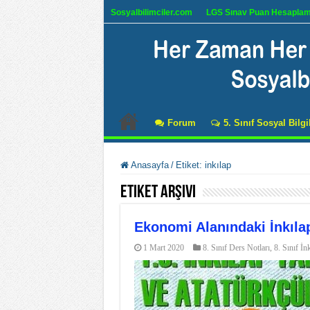
Sosyalbilimciler.com
LGS Sınav Puan Hesapla
Forum
5. Sınıf Sosyal Bilgi
Anasayfa
/
Etiket:
inkılap
Etiket Arşivi
Ekonomi Alanındaki İnkılapl
1 Mart 2020
8. Sınıf Ders Notları
,
8. Sınıf İn