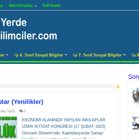
ma
İdari Evraklar
Telif Hakkı
ler
6. Sınıf Sosyal Bilgiler
7. Sınıf Sosyal Bilgiler
8
Son
ar (Yenilikler)
kılap Tarihi
0
EKONOMİ ALANINDA YAPILAN İNKILAPLAR
İZMİR İKTİSAT KONGRESİ (17 ŞUBAT 1923)
Osmanlı Dönemi’nde; Kapitülasyonlar Sanayi