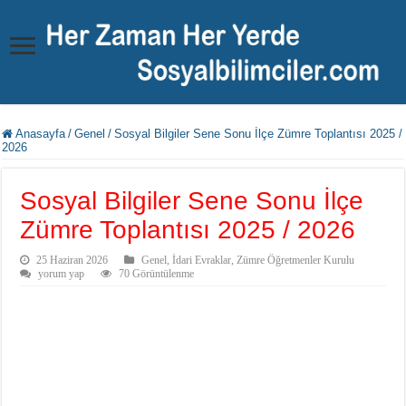
Anasayfa
/
Genel
/
Sosyal Bilgiler Sene Sonu İlçe Zümre Toplantısı 2025 /
2026
Sosyal Bilgiler Sene Sonu İlçe
Zümre Toplantısı 2025 / 2026
25 Haziran 2026
Genel
,
İdari Evraklar
,
Zümre Öğretmenler Kurulu
yorum yap
70 Görüntülenme