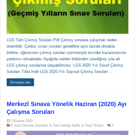
LGS Tüm Çıkmış Soruları Pdf Çıkmış sorulara çalışmak neden
önemlidir. Çünkü; sınav soruları genellikle aynı tarzda olmakla
birlikte, öğrencinin çıkmış soruları çözmesiyle tecrübe kazanmasına
yardımcı olmaktadır. Aşağıda verilen linklerden istediğiniz yıla ait
LGS çıkmış sorularına ulaşabilirsiniz. LGS 2020 Yılı Sözel Çıkmış
Soruları Tıkla İndir LGS 2020 Yılı Sayısal Çıkmış Soruları …
Devamını oku
Merkezî Sınava Yönelik Haziran (2020) Ayı
Çalışma Soruları
3 Haziran 2020
8. Sınıf Deneme Sınavları
,
8. Sınıf İnkılap Tarihi
,
8. Sınıf Testleri
1