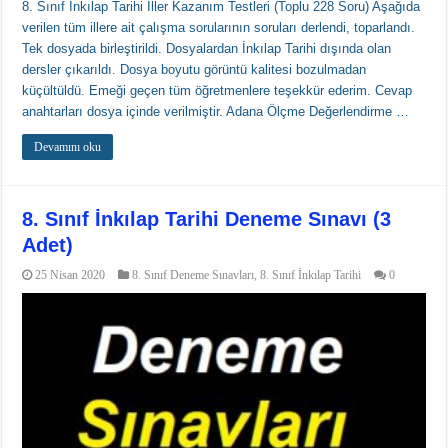
8. Sınıf İnkılap Tarihi İller Kazanım Testleri (Toplu 228 Soru) Aşağıda
verilen tüm illere ait çalışma sorularının soruları derlendi, toparlandı.
Tek dosyada birleştirildi. Dosyalardan İnkılap Tarihi dışında olan
dersler çıkarıldı. Dosya boyutu görüntü kalitesi bozulmadan
küçültüldü. Emeği geçen tüm öğretmenlere teşekkür ederim. Cevap
anahtarları dosya içinde verilmiştir. Adana Ölçme Değerlendirme …
Devamını oku
8. Sınıf İnkılap Tarihi Deneme Sınavı (3
Adet)
25 Nisan 2020
8. Sınıf Deneme Sınavları
,
8. Sınıf İnkılap Tarihi
0