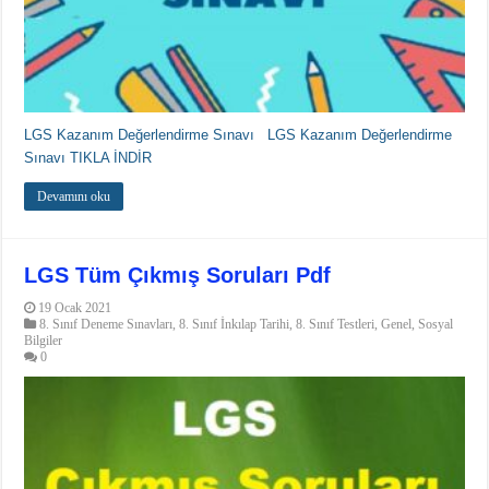
LGS Kazanım Değerlendirme Sınavı LGS Kazanım Değerlendirme
Sınavı TIKLA İNDİR
Devamını oku
LGS Tüm Çıkmış Soruları Pdf
19 Ocak 2021
8. Sınıf Deneme Sınavları
,
8. Sınıf İnkılap Tarihi
,
8. Sınıf Testleri
,
Genel
,
Sosyal
Bilgiler
0