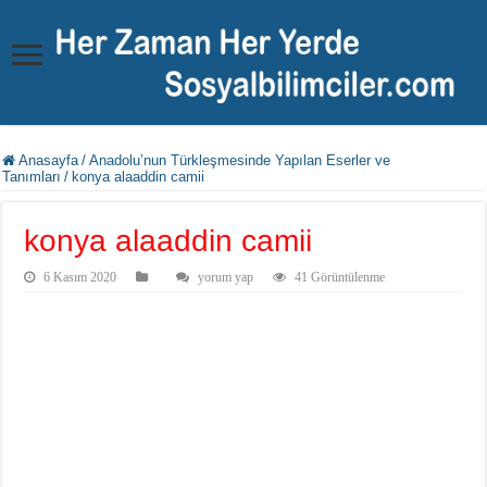
Anasayfa
/
Anadolu’nun Türkleşmesinde Yapılan Eserler ve
Tanımları
/
konya alaaddin camii
konya alaaddin camii
6 Kasım 2020
yorum yap
41 Görüntülenme