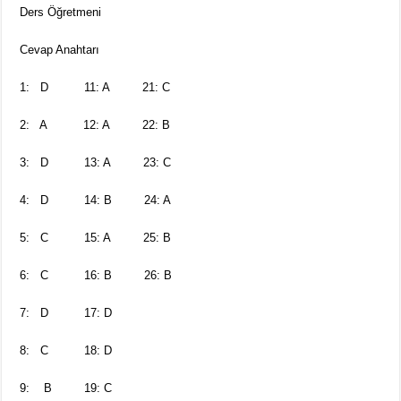
Ders Öğretmeni
Cevap Anahtarı
1: D 11: A 21: C
2: A 12: A 22: B
3: D 13: A 23: C
4: D 14: B 24: A
5: C 15: A 25: B
6: C 16: B 26: B
7: D 17: D
8: C 18: D
9: B 19: C