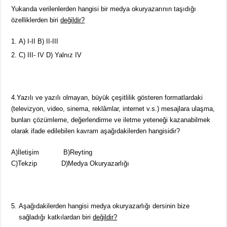
Yukarıda verilenlerden hangisi bir medya okuryazarının taşıdığı
özelliklerden biri
değildir?
A) I-II B) II-III
C) III- IV D) Yalnız IV
4.Yazılı ve yazılı olmayan, büyük çeşitlilik gösteren formatlardaki
(televizyon, video, sinema, reklâmlar, internet v.s.) mesajlara ulaşma,
bunları çözümleme, değerlendirme ve iletme yeteneği kazanabilmek
olarak ifade edilebilen kavram aşağıdakilerden hangisidir?
A)İletişim B)Reyting
C)Tekzip D)Medya Okuryazarlığı
Aşağıdakilerden hangisi medya okuryazarlığı dersinin bize
sağladığı katkılardan biri
değildir?