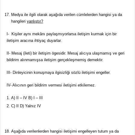
Medya ile ilgili olarak aşağıda verilen cümlelerden hangisi ya da
hangileri
yanlıştır?
I- Kişiler aynı mekânı paylaşmıyorlarsa iletişim kurmak için bir
iletişim aracına ihtiyaç duyarlar.
II- Mesaj (ileti) bir iletişim ögesidir. Mesaj alıcıya ulaşmamış ve geri
bildirim alınmamışsa iletişim gerçekleşmemiş demektir.
III- Dinleyicinin konuşmaya ilgisizliği sözlü iletişimi engeller.
IV- Alıcının geri bildirim vermesi iletişimi etkilemez.
A) II – IV B) I – III
C) II D) Yalnız IV
Aşağıda verilenlerden hangisi iletişimi engelleyen tutum ya da