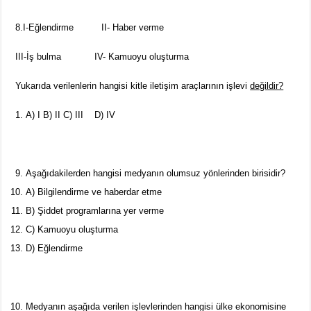
8.I-Eğlendirme II- Haber verme
III-İş bulma IV- Kamuoyu oluşturma
Yukarıda verilenlerin hangisi kitle iletişim araçlarının işlevi
değildir?
A) I B) II C) III D) IV
Aşağıdakilerden hangisi medyanın olumsuz yönlerinden birisidir?
A) Bilgilendirme ve haberdar etme
B) Şiddet programlarına yer verme
C) Kamuoyu oluşturma
D) Eğlendirme
Medyanın aşağıda verilen işlevlerinden hangisi ülke ekonomisine