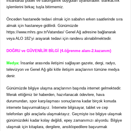
insanlarda şiddet ve saldırganlık duyguları uyandırabilir. Bankacılık
işlemlerini birkaç tuşla bitirmemiz.
Önceden hastanede tedavi olmak için sabahın erken saatlerinde sıra
almak için hastaneye gidilirdi. Günümüzde
https://www.mhrs.gov.tr/Vatandas/ Genel Ağ adresine bağlanarak
veya ALO 182’yi arayarak tedavi için randevu alınabilmektedir.
DOĞRU ve GÜVENİLİR BİLGİ (4.öğrenme alanı-2.kazanım)
Medya:
İnsanlar arasında iletişimi sağlayan gazete, dergi, radyo,
televizyon ve Genel Ağ gibi kitle iletişim araçlarının tümüne medya
denir.
Günümüzde bilgiye ulaşma araçlarının başında internet gelmektedir.
Merak ettiğimiz bir haberden, hazırlanacak ödevlere, hava
durumundan, spor karşılaşması sonuçlarına kadar birçok konuda
internete başvurmaktayız. İnternete bilgisayar, tablet ve cep
telefonları gibi araçlarla ulaşmaktayız. Geçmişte ise bilgiye ulaşmak
günümüzdeki kadar kolay değildi, epey zamanımızı alıyordu. Bilgiye
ulaşmak için kitaplara, dergilere, ansiklopedilere başvurmak