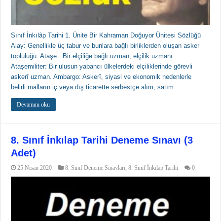
Sınıf İnkılâp Tarihi 1. Ünite Bir Kahraman Doğuyor Ünitesi Sözlüğü
Alay: Genellikle üç tabur ve bunlara bağlı birliklerden oluşan asker
topluluğu. Ataşe: Bir elçiliğe bağlı uzman, elçilik uzmanı.
Ataşemiliter: Bir ulusun yabancı ülkelerdeki elçiliklerinde görevli
askerî uzman. Ambargo: Askerî, siyasi ve ekonomik nedenlerle
belirli malların iç veya dış ticarette serbestçe alım, satım …
Devamını oku
8. Sınıf İnkılap Tarihi Deneme Sınavı (3
Adet)
25 Nisan 2020
8. Sınıf Deneme Sınavları
,
8. Sınıf İnkılap Tarihi
0