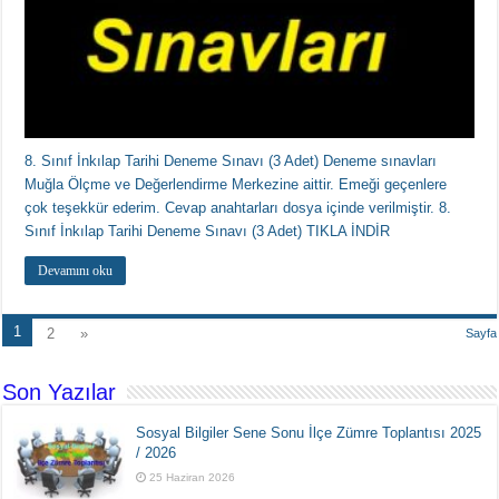
8. Sınıf İnkılap Tarihi Deneme Sınavı (3 Adet) Deneme sınavları
Muğla Ölçme ve Değerlendirme Merkezine aittir. Emeği geçenlere
çok teşekkür ederim. Cevap anahtarları dosya içinde verilmiştir. 8.
Sınıf İnkılap Tarihi Deneme Sınavı (3 Adet) TIKLA İNDİR
Devamını oku
1
2
»
Sayfa
Son Yazılar
Sosyal Bilgiler Sene Sonu İlçe Zümre Toplantısı 2025
/ 2026
25 Haziran 2026