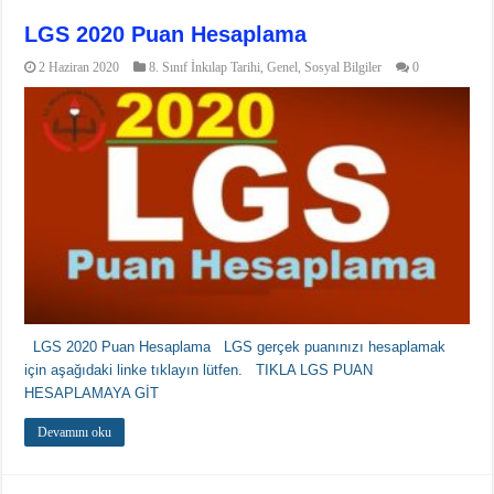
LGS 2020 Puan Hesaplama
2 Haziran 2020
8. Sınıf İnkılap Tarihi
,
Genel
,
Sosyal Bilgiler
0
LGS 2020 Puan Hesaplama LGS gerçek puanınızı hesaplamak
için aşağıdaki linke tıklayın lütfen. TIKLA LGS PUAN
HESAPLAMAYA GİT
Devamını oku