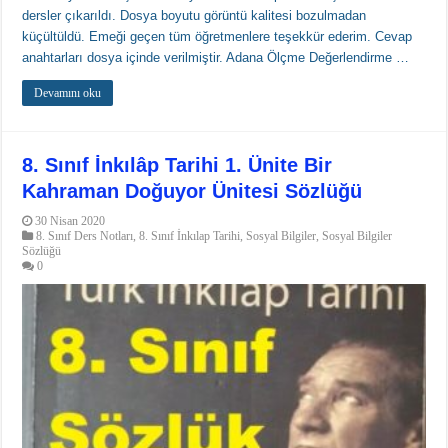
dersler çıkarıldı. Dosya boyutu görüntü kalitesi bozulmadan
küçültüldü. Emeği geçen tüm öğretmenlere teşekkür ederim. Cevap
anahtarları dosya içinde verilmiştir. Adana Ölçme Değerlendirme …
Devamını oku
8. Sınıf İnkılâp Tarihi 1. Ünite Bir
Kahraman Doğuyor Ünitesi Sözlüğü
30 Nisan 2020
8. Sınıf Ders Notları
,
8. Sınıf İnkılap Tarihi
,
Sosyal Bilgiler
,
Sosyal Bilgiler
Sözlüğü
0