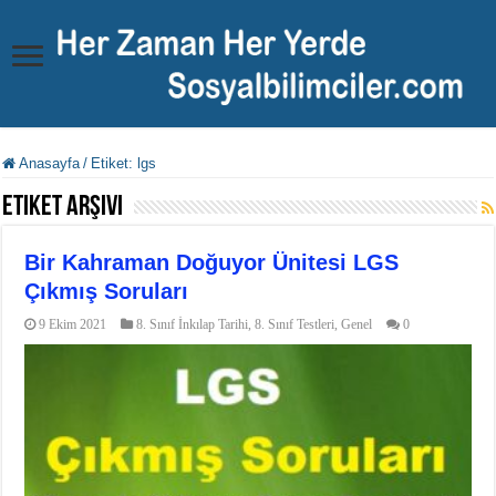
Anasayfa
/
Etiket:
lgs
Etiket Arşivi
Bir Kahraman Doğuyor Ünitesi LGS
Çıkmış Soruları
9 Ekim 2021
8. Sınıf İnkılap Tarihi
,
8. Sınıf Testleri
,
Genel
0