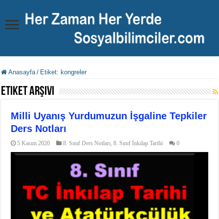
Anasayfa
/
Etiket:
kongreler
Etiket Arşivi
Milli Uyanış Yurdumuzun İşgaline Tepkiler
Ders Notları
5 Kasım 2020
8. Sınıf Ders Notları
,
8. Sınıf İnkılap Tarihi
0