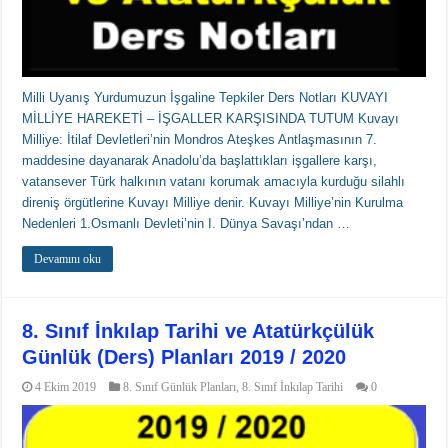
Milli Uyanış Yurdumuzun İşgaline Tepkiler Ders Notları KUVAYI
MİLLİYE HAREKETİ – İŞGALLER KARŞISINDA TUTUM Kuvayı
Milliye: İtilaf Devletleri’nin Mondros Ateşkes Antlaşmasının 7.
maddesine dayanarak Anadolu’da başlattıkları işgallere karşı,
vatansever Türk halkının vatanı korumak amacıyla kurduğu silahlı
direniş örgütlerine Kuvayı Milliye denir. Kuvayı Milliye’nin Kurulma
Nedenleri 1.Osmanlı Devleti’nin I. Dünya Savaşı’ndan …
Devamını oku
8. Sınıf İnkılap Tarihi ve Atatürkçülük
Günlük (Ders) Planları 2019 / 2020
4 Ekim 2019
8. Sınıf Günlük Planları
,
8. Sınıf İnkılap Tarihi
0