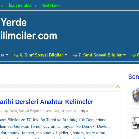
ma
İdari Evraklar
Telif Hakkı
ler
6. Sınıf Sosyal Bilgiler
7. Sınıf Sosyal Bilgiler
8
Son
Tarihi Dersleri Anahtar Kelimeler
nkılap Tarihi
,
Sosyal Bilgiler
,
Sosyal Bilgiler Sözlüğü
0
yal Bilgiler ve TC İnkılâp Tarihi ve Atatürkçülük Derslerinde
inmesi Gereken Temel Kavramlar Siyasi Ne Demek: Devlet,
ırlar, toprak, fetihler, diplomatik ilişkiler, yöntem, idare etme,