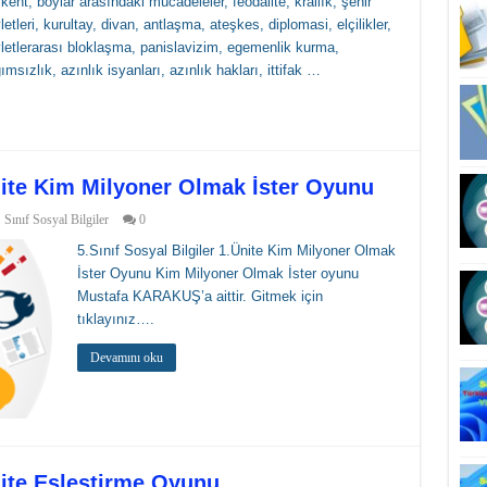
kent, boylar arasındaki mücadeleler, feodalite, krallık, şehir
letleri, kurultay, divan, antlaşma, ateşkes, diplomasi, elçilikler,
letlerarası bloklaşma, panislavizim, egemenlik kurma,
ımsızlık, azınlık isyanları, azınlık hakları, ittifak …
Ünite Kim Milyoner Olmak İster Oyunu
. Sınıf Sosyal Bilgiler
0
5.Sınıf Sosyal Bilgiler 1.Ünite Kim Milyoner Olmak
İster Oyunu Kim Milyoner Olmak İster oyunu
Mustafa KARAKUŞ’a aittir. Gitmek için
tıklayınız….
Devamını oku
Ünite Eşleştirme Oyunu