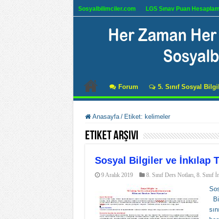
Sosyalbilimciler.com
LGS Sınav Puan Hesapla
Forum
5. Sınıf Sosyal Bilgi
Anasayfa
/
Etiket:
kelimeler
Etiket Arşivi
Sosyal Bilgiler ve İnkılap 
9 Aralık 2019
8. Sınıf Ders Notları
,
8. Sınıf İ
Sos
Bil
sın