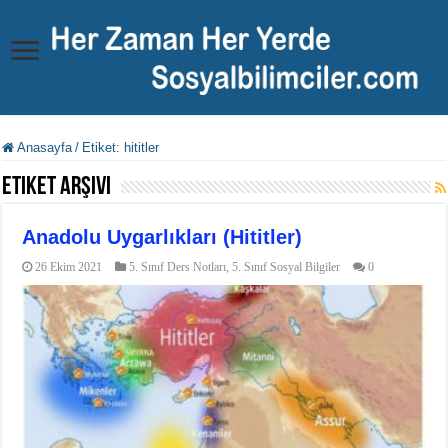
Anasayfa
/
Etiket:
hititler
Etiket Arşivi
Anadolu Uygarlıkları (Hititler)
26 Ekim 2021
5. Sınıf Ders Notları
,
5. Sınıf Sosyal Bilgiler
0