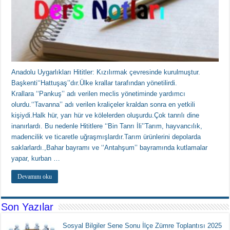
Anadolu Uygarlıkları Hititler: Kızılırmak çevresinde kurulmuştur.
Başkenti‘‘Hattuşaş’’dır.Ülke krallar tarafından yönetilirdi.
Krallara ‘‘Pankuş’’ adı verilen meclis yönetiminde yardımcı
olurdu.‘‘Tavanna’’ adı verilen kraliçeler kraldan sonra en yetkili
kişiydi.Halk hür, yarı hür ve kölelerden oluşurdu.Çok tanrılı dine
inanırlardı. Bu nedenle Hititlere ‘‘Bin Tanrı İli’’Tarım, hayvancılık,
madencilik ve ticaretle uğraşmışlardır.Tarım ürünlerini depolarda
saklarlardı.,Bahar bayramı ve ‘‘Antahşum’’ bayramında kutlamalar
yapar, kurban …
Devamını oku
Son Yazılar
Sosyal Bilgiler Sene Sonu İlçe Zümre Toplantısı 2025