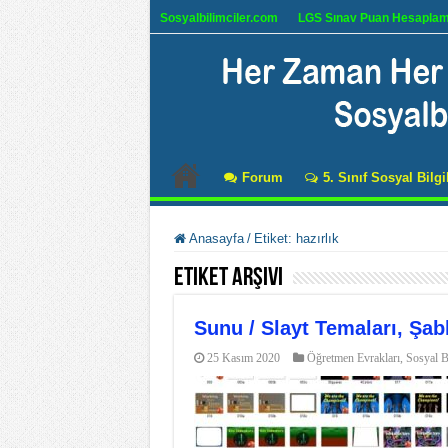
Sosyalbilimciler.com
LGS Sınav Puan Hesapla
Forum
5. Sınıf Sosyal Bilgi
Anasayfa
/
Etiket:
hazırlık
Etiket Arşivi
Sunu / Slayt Temaları, Şab
25 Kasım 2020
Öğretmen Evrakları
,
Sosyal Bi