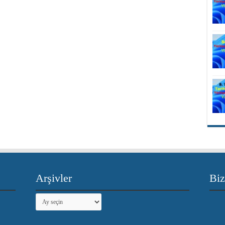
Arşivler
Biz
Arşivler