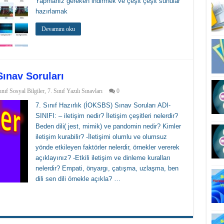
Yapmanız gereken indirmek ve çeşit çeşit sunular
hazırlamak
Devamını oku
Sınav Soruları
ınıf Sosyal Bilgiler
,
7. Sınıf Yazılı Sınavları
0
7. Sınıf Hazırlık (İOKSBS) Sınav Soruları ADI-
SINIFI: – iletişim nedir? İletişim çeşitleri nelerdir?
Beden dili( jest, mimik) ve pandomin nedir? Kimler
iletişim kurabilir? -İletişimi olumlu ve olumsuz
yönde etkileyen faktörler nelerdir, örnekler vererek
açıklayınız? -Etkili iletişim ve dinleme kuralları
nelerdir? Empati, önyargı, çatışma, uzlaşma, ben
dili sen dili örnekle açıkla? …