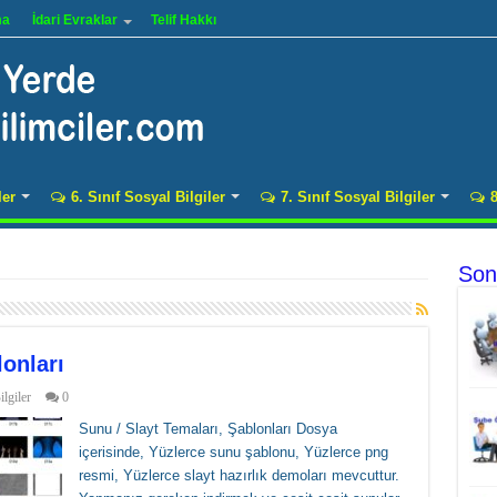
ma
İdari Evraklar
Telif Hakkı
ler
6. Sınıf Sosyal Bilgiler
7. Sınıf Sosyal Bilgiler
8
Son
lonları
lgiler
0
Sunu / Slayt Temaları, Şablonları Dosya
içerisinde, Yüzlerce sunu şablonu, Yüzlerce png
resmi, Yüzlerce slayt hazırlık demoları mevcuttur.