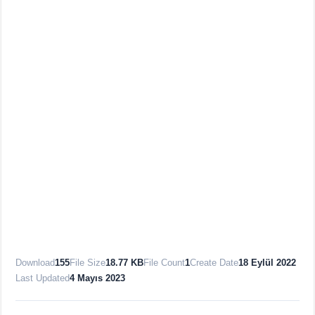
Download
155
File Size
18.77 KB
File Count
1
Create Date
18 Eylül 2022
Last Updated
4 Mayıs 2023