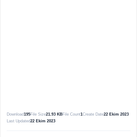
Download
195
File Size
21.93 KB
File Count
1
Create Date
22 Ekim 2023
Last Updated
22 Ekim 2023