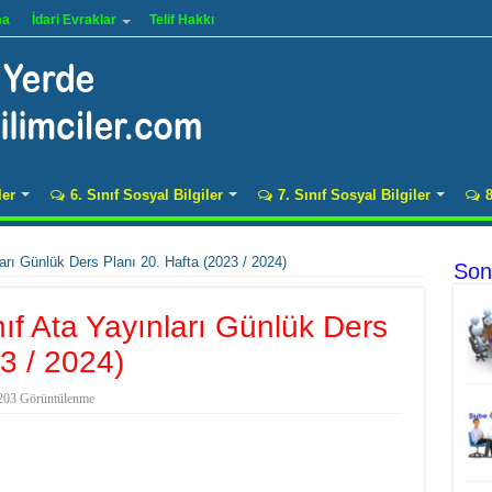
ma
İdari Evraklar
Telif Hakkı
ler
6. Sınıf Sosyal Bilgiler
7. Sınıf Sosyal Bilgiler
8
ları Günlük Ders Planı 20. Hafta (2023 / 2024)
Son
ınıf Ata Yayınları Günlük Ders
3 / 2024)
203 Görüntülenme