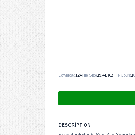
Download
124
File Size
19.41 KB
File Count
1
C
DESCRIPTION
Sosyal Bilgiler 5. Sınıf
Ata Yayınlar