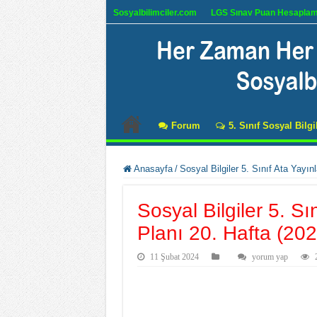
Sosyalbilimciler.com
LGS Sınav Puan Hesapla
Forum
5. Sınıf Sosyal Bilgi
Anasayfa
/
Sosyal Bilgiler 5. Sınıf Ata Yayın
Sosyal Bilgiler 5. S
Planı 20. Hafta (202
11 Şubat 2024
yorum yap