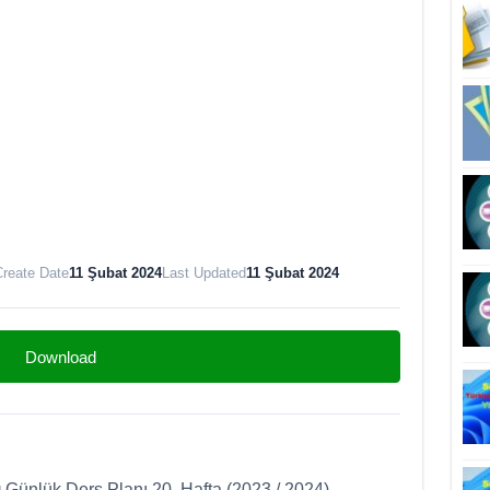
reate Date
11 Şubat 2024
Last Updated
11 Şubat 2024
Download
ı
Günlük Ders Planı 20. Hafta (2023 / 2024)