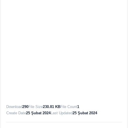
Download
290
File Size
230.81 KB
File Count
1
Create Date
25 Şubat 2024
Last Updated
25 Şubat 2024