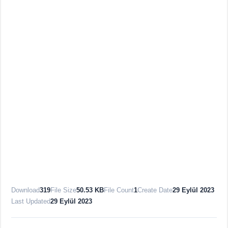
Download
319
File Size
50.53 KB
File Count
1
Create Date
29 Eylül 2023
Last Updated
29 Eylül 2023