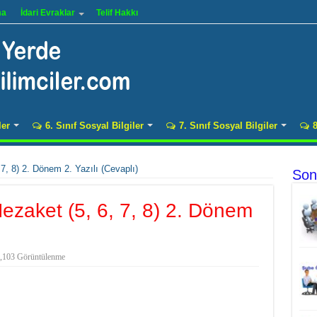
ma
İdari Evraklar
Telif Hakkı
ler
6. Sınıf Sosyal Bilgiler
7. Sınıf Sosyal Bilgiler
8
7, 8) 2. Dönem 2. Yazılı (Cevaplı)
Son
Nezaket (5, 6, 7, 8) 2. Dönem
,103 Görüntülenme