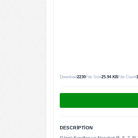
Download
2230
File Size
25.94 KB
File Count
DESCRIPTION
Görgü Kuralları ve Nezaket (5, 6, 7, 8)