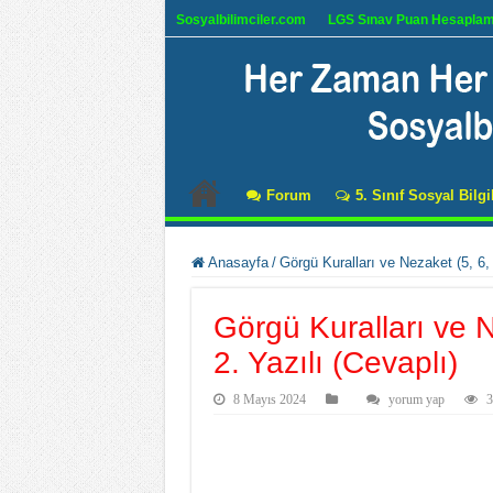
Sosyalbilimciler.com
LGS Sınav Puan Hesapla
Forum
5. Sınıf Sosyal Bilgi
Anasayfa
/
Görgü Kuralları ve Nezaket (5, 6, 
Görgü Kuralları ve 
2. Yazılı (Cevaplı)
8 Mayıs 2024
yorum yap
3