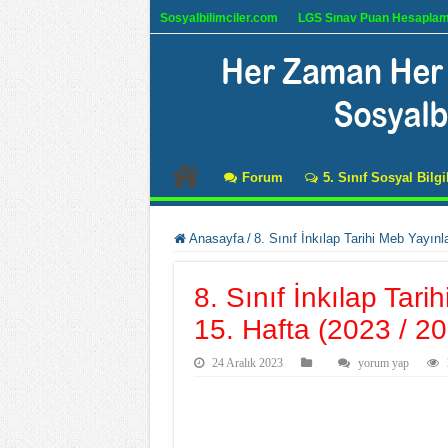
Sosyalbilimciler.com
LGS Sınav Puan Hesapla
Forum
5. Sınıf Sosyal Bilgi
Anasayfa
/
8. Sınıf İnkılap Tarihi Meb Yayınl
8. Sınıf İnkılap Tar
15. Hafta (2023 / 2
24 Aralık 2023
yorum yap