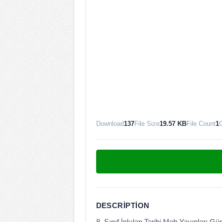
Download
137
File Size
19.57 KB
File Count
1
C
DESCRIPTION
8. Sınıf İnkılap Tarihi Meb Yayınları Gü