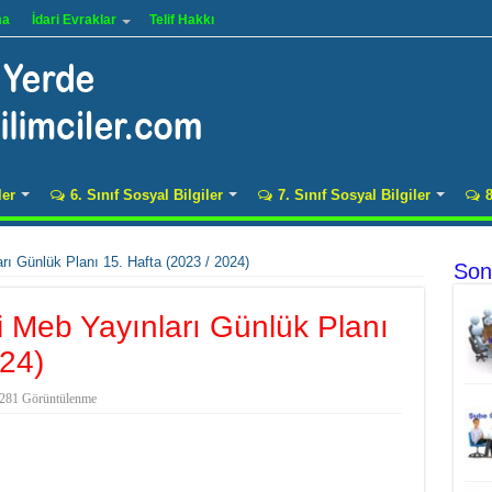
ma
İdari Evraklar
Telif Hakkı
ler
6. Sınıf Sosyal Bilgiler
7. Sınıf Sosyal Bilgiler
8
arı Günlük Planı 15. Hafta (2023 / 2024)
Son
ihi Meb Yayınları Günlük Planı
024)
281 Görüntülenme