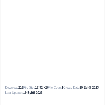
Download
216
File Size
17.92 KB
File Count
1
Create Date
19 Eylül 2023
Last Updated
19 Eylül 2023