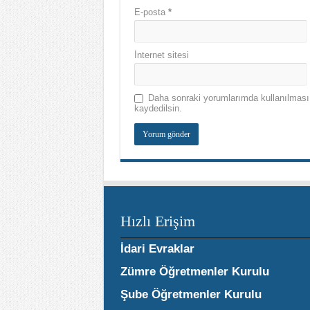
E-posta
*
İnternet sitesi
Daha sonraki yorumlarımda kullanılması 
kaydedilsin.
Hızlı Erişim
İdari Evraklar
Zümre Öğretmenler Kurulu
Şube Öğretmenler Kurulu