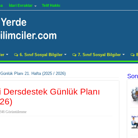
ma
İdari Evraklar
Telif Hakkı
ler
6. Sınıf Sosyal Bilgiler
7. Sınıf Sosyal Bilgiler
8
k Günlük Planı 21. Hafta (2025 / 2026)
Son
ihi Dersdestek Günlük Planı
026)
246 Görüntülenme