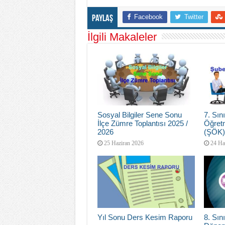
Facebook
Twitter
Paylaş
İlgili Makaleler
Sosyal Bilgiler Sene Sonu
7. Sı
İlçe Zümre Toplantısı 2025 /
Öğretm
2026
(ŞÖK)
25 Haziran 2026
24 Ha
Yıl Sonu Ders Kesim Raporu
8. Sını