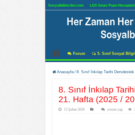
Sosyalbilimciler.com
LGS Sınav Puan Hesapla
Forum
5. Sınıf Sosyal Bilgi
Anasayfa
/
8. Sınıf İnkılap Tarihi Dersdeste
8. Sınıf İnkılap Tar
21. Hafta (2025 / 2
15 Şubat 2026
yorum yap