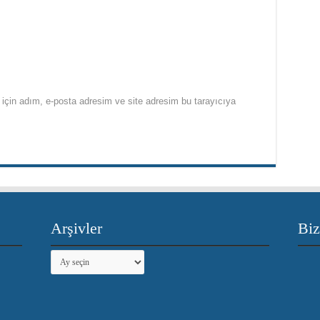
için adım, e-posta adresim ve site adresim bu tarayıcıya
Arşivler
Biz
Arşivler