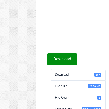
Download
Download
167
File Size
20.30 KB
File Count
1
Create Date