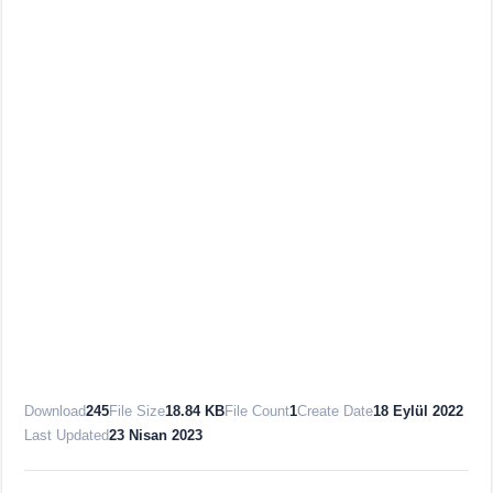
Download
245
File Size
18.84 KB
File Count
1
Create Date
18 Eylül 2022
Last Updated
23 Nisan 2023