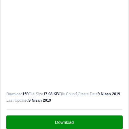
Download
159
File Size
17.08 KB
File Count
1
Create Date
9 Nisan 2019
Last Updated
9 Nisan 2019
Download