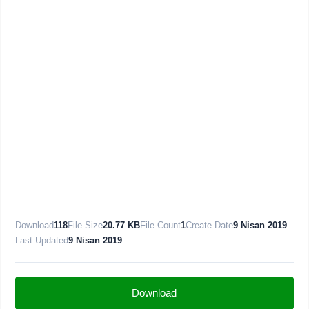
Download
118
File Size
20.77 KB
File Count
1
Create Date
9 Nisan 2019
Last Updated
9 Nisan 2019
Download