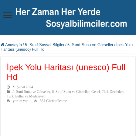
Anasayfa
/
5. Sınıf Sosyal Bilgiler
/
5. Sınıf Sunu ve Görseller
/
İpek Yolu
Haritası (unesco) Full Hd
İpek Yolu Haritası (unesco) Full
Hd
21 Şubat 2024
5. Sınıf Sunu ve Görseller
,
6. Sınıf Sunu ve Görseller
,
Genel
,
Türk Devletleri
,
Türk Kültür ve Medeniyeti
yorum yap
364 Görüntülenme