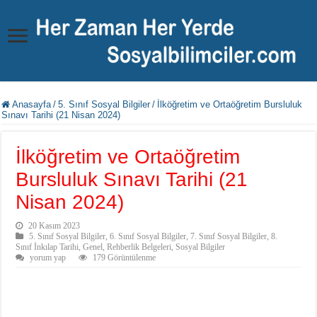
Anasayfa
/
5. Sınıf Sosyal Bilgiler
/
İlköğretim ve Ortaöğretim Bursluluk
Sınavı Tarihi (21 Nisan 2024)
İlköğretim ve Ortaöğretim
Bursluluk Sınavı Tarihi (21
Nisan 2024)
20 Kasım 2023
5. Sınıf Sosyal Bilgiler
,
6. Sınıf Sosyal Bilgiler
,
7. Sınıf Sosyal Bilgiler
,
8.
Sınıf İnkılap Tarihi
,
Genel
,
Rehberlik Belgeleri
,
Sosyal Bilgiler
yorum yap
179 Görüntülenme