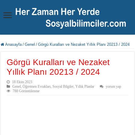
Anasayfa
/
Genel
/
Görgü Kuralları ve Nezaket Yıllık Planı 20213 / 2024
Görgü Kuralları ve Nezaket
Yıllık Planı 20213 / 2024
18 Ekim 2023
Genel
,
Öğretmen Evrakları
,
Sosyal Bilgiler
,
Yıllık Planlar
yorum yap
788 Görüntülenme