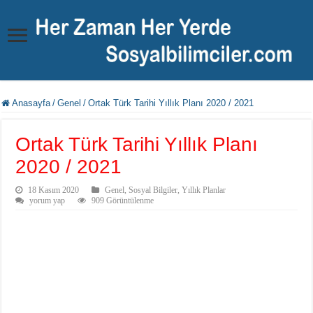
Anasayfa
/
Genel
/
Ortak Türk Tarihi Yıllık Planı 2020 / 2021
Ortak Türk Tarihi Yıllık Planı
2020 / 2021
18 Kasım 2020
Genel
,
Sosyal Bilgiler
,
Yıllık Planlar
yorum yap
909 Görüntülenme