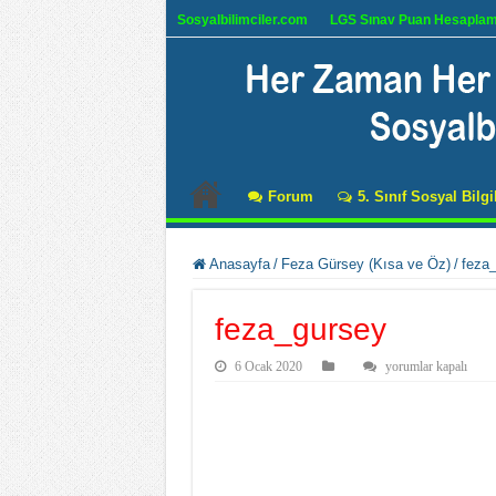
Sosyalbilimciler.com
LGS Sınav Puan Hesapla
Forum
5. Sınıf Sosyal Bilgi
Anasayfa
/
Feza Gürsey (Kısa ve Öz)
/
feza
feza_gursey
feza_gursey
6 Ocak 2020
yorumlar kapalı
için