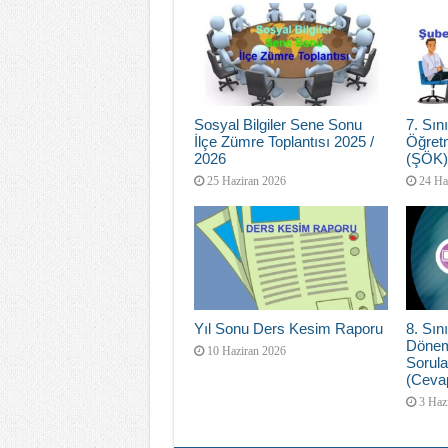
Sosyal Bilgiler Sene Sonu
7. Sı
İlçe Zümre Toplantısı 2025 /
Öğretm
2026
(ŞÖK)
25 Haziran 2026
24 Ha
Yıl Sonu Ders Kesim Raporu
8. Sını
Dönem
10 Haziran 2026
Sorula
(Cevap
3 Haz