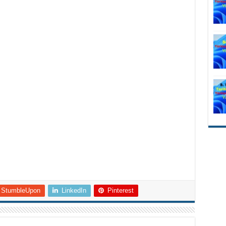
StumbleUpon
LinkedIn
Pinterest