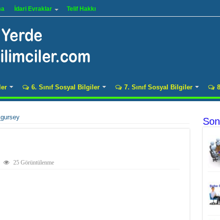
ma
İdari Evraklar
Telif Hakkı
ler
6. Sınıf Sosyal Bilgiler
7. Sınıf Sosyal Bilgiler
8
_gursey
Son
25 Görüntülenme