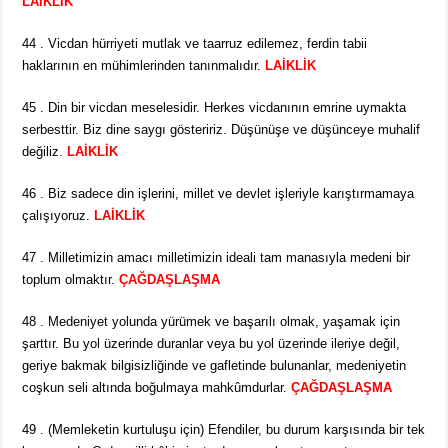
LAİKLİK
44 . Vicdan hürriyeti mutlak ve taarruz edilemez, ferdin tabii
haklarının en mühimlerinden tanınmalıdır.
LAİKLİK
45 . Din bir vicdan meselesidir. Herkes vicdanının emrine uymakta
serbesttir. Biz dine saygı gösteririz. Düşünüşe ve düşünceye muhalif
değiliz.
LAİKLİK
46 . Biz sadece din işlerini, millet ve devlet işleriyle karıştırmamaya
çalışıyoruz.
LAİKLİK
47 . Milletimizin amacı milletimizin ideali tam manasıyla medeni bir
toplum olmaktır.
ÇAĞDAŞLAŞMA
48 . Medeniyet yolunda yürümek ve başarılı olmak, yaşamak için
şarttır. Bu yol üzerinde duranlar veya bu yol üzerinde ileriye değil,
geriye bakmak bilgisizliğinde ve gafletinde bulunanlar, medeniyetin
coşkun seli altında boğulmaya mahkûmdurlar.
ÇAĞDAŞLAŞMA
49 . (Memleketin kurtuluşu için) Efendiler, bu durum karşısında bir tek