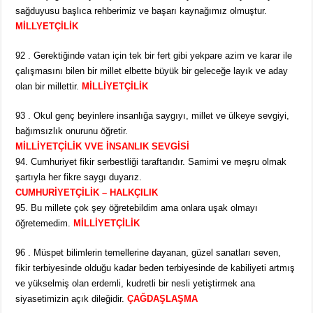
sağduyusu başlıca rehberimiz ve başarı kaynağımız olmuştur.
MİLLYETÇİLİK
92 . Gerektiğinde vatan için tek bir fert gibi yekpare azim ve karar ile
çalışmasını bilen bir millet elbette büyük bir geleceğe layık ve aday
olan bir millettir.
MİLLİYETÇİLİK
93 . Okul genç beyinlere insanlığa saygıyı, millet ve ülkeye sevgiyi,
bağımsızlık onurunu öğretir.
MİLLİYETÇİLİK VVE İNSANLIK SEVGİSİ
94. Cumhuriyet fikir serbestliği taraftarıdır. Samimi ve meşru olmak
şartıyla her fikre saygı duyarız.
CUMHURİYETÇİLİK – HALKÇILIK
95. Bu millete çok şey öğretebildim ama onlara uşak olmayı
öğretemedim.
MİLLİYETÇİLİK
96 . Müspet bilimlerin temellerine dayanan, güzel sanatları seven,
fikir terbiyesinde olduğu kadar beden terbiyesinde de kabiliyeti artmış
ve yükselmiş olan erdemli, kudretli bir nesli yetiştirmek ana
siyasetimizin açık dileğidir.
ÇAĞDAŞLAŞMA