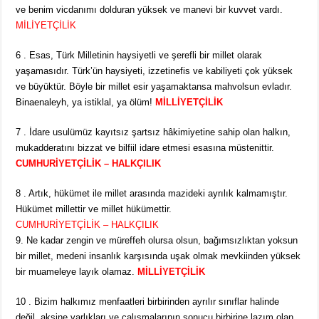
ve benim vicdanımı dolduran yüksek ve manevi bir kuvvet vardı.
MİLİYETÇİLİK
6 . Esas, Türk Milletinin haysiyetli ve şerefli bir millet olarak
yaşamasıdır. Türk’ün haysiyeti, izzetinefis ve kabiliyeti çok yüksek
ve büyüktür. Böyle bir millet esir yaşamaktansa mahvolsun evladır.
Binaenaleyh, ya istiklal, ya ölüm!
MİLLİYETÇİLİK
7 . İdare usulümüz kayıtsız şartsız hâkimiyetine sahip olan halkın,
mukadderatını bizzat ve bilfiil idare etmesi esasına müstenittir.
CUMHURİYETÇİLİK – HALKÇILIK
8 . Artık, hükümet ile millet arasında mazideki ayrılık kalmamıştır.
Hükümet millettir ve millet hükümettir.
CUMHURİYETÇİLİK – HALKÇILIK
9. Ne kadar zengin ve müreffeh olursa olsun, bağımsızlıktan yoksun
bir millet, medeni insanlık karşısında uşak olmak mevkiinden yüksek
bir muameleye layık olamaz.
MİLLİYETÇİLİK
10 . Bizim halkımız menfaatleri birbirinden ayrılır sınıflar halinde
değil, aksine varlıkları ve çalışmalarının sonucu birbirine lazım olan