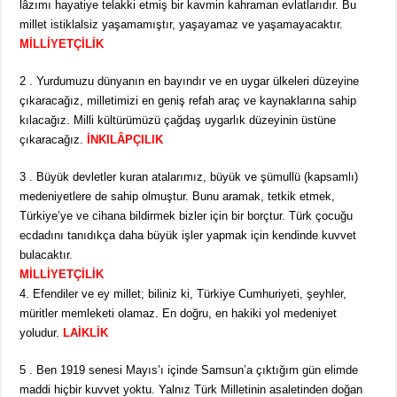
lâzımı hayatiye telakki etmiş bir kavmin kahraman evlatlarıdır. Bu
millet istiklalsiz yaşamamıştır, yaşayamaz ve yaşamayacaktır.
MİLLİYETÇİLİK
2 . Yurdumuzu dünyanın en bayındır ve en uygar ülkeleri düzeyine
çıkaracağız, milletimizi en geniş refah araç ve kaynaklarına sahip
kılacağız. Milli kültürümüzü çağdaş uygarlık düzeyinin üstüne
çıkaracağız.
İNKILÂPÇILIK
3 . Büyük devletler kuran atalarımız, büyük ve şümullü (kapsamlı)
medeniyetlere de sahip olmuştur. Bunu aramak, tetkik etmek,
Türkiye’ye ve cihana bildirmek bizler için bir borçtur. Türk çocuğu
ecdadını tanıdıkça daha büyük işler yapmak için kendinde kuvvet
bulacaktır.
MİLLİYETÇİLİK
4. Efendiler ve ey millet; biliniz ki, Türkiye Cumhuriyeti, şeyhler,
müritler memleketi olamaz. En doğru, en hakiki yol medeniyet
yoludur.
LAİKLİK
5 . Ben 1919 senesi Mayıs’ı içinde Samsun’a çıktığım gün elimde
maddi hiçbir kuvvet yoktu. Yalnız Türk Milletinin asaletinden doğan