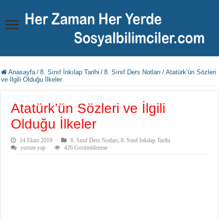
Anasayfa
/
8. Sınıf İnkılap Tarihi
/
8. Sınıf Ders Notları
/
Atatürk’ün Sözleri
ve İlgili Olduğu İlkeler
Atatürk’ün Sözleri ve İlgili
Olduğu İlkeler
24 Ekim 2019
8. Sınıf Ders Notları
,
8. Sınıf İnkılap Tarihi
yorum yap
426 Görüntülenme