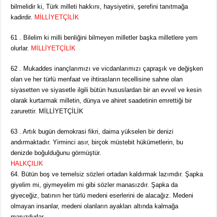
bilmelidir ki, Türk milleti hakkını, haysiyetini, şerefini tanıtmağa
kadirdir.
MİLLİYETÇİLİK
61 . Bilelim ki milli benliğini bilmeyen milletler başka milletlere yem
olurlar.
MİLLİYETÇİLİK
62 . Mukaddes inançlarımızı ve vicdanlarımızı çapraşık ve değişken
olan ve her türlü menfaat ve ihtirasların tecellisine sahne olan
siyasetten ve siyasetle ilgili bütün hususlardan bir an evvel ve kesin
olarak kurtarmak milletin, dünya ve ahiret saadetinin emrettiği bir
zarurettir. MİLLİYETÇİLİK
63 . Artık bugün demokrasi fikri, daima yükselen bir denizi
andırmaktadır. Yirminci asır, birçok müstebit hükümetlerin, bu
denizde boğulduğunu görmüştür.
HALKÇILIK
64. Bütün boş ve temelsiz sözleri ortadan kaldırmak lazımdır. Şapka
giyelim mi, giymeyelim mi gibi sözler manasızdır. Şapka da
giyeceğiz, batının her türlü medeni eserlerini de alacağız. Medeni
olmayan insanlar, medeni olanların ayakları altında kalmağa
maruzdurlar.