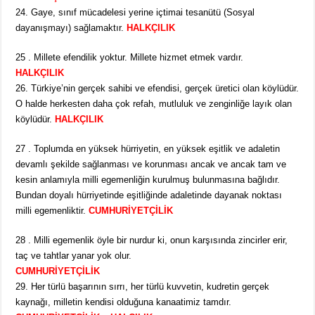
24. Gaye, sınıf mücadelesi yerine içtimai tesanütü (Sosyal
dayanışmayı) sağlamaktır.
HALKÇILIK
25 . Millete efendilik yoktur. Millete hizmet etmek vardır.
HALKÇILIK
26. Türkiye’nin gerçek sahibi ve efendisi, gerçek üretici olan köylüdür.
O halde herkesten daha çok refah, mutluluk ve zenginliğe layık olan
köylüdür.
HALKÇILIK
27 . Toplumda en yüksek hürriyetin, en yüksek eşitlik ve adaletin
devamlı şekilde sağlanması ve korunması ancak ve ancak tam ve
kesin anlamıyla milli egemenliğin kurulmuş bulunmasına bağlıdır.
Bundan doyalı hürriyetinde eşitliğinde adaletinde dayanak noktası
milli egemenliktir.
CUMHURİYETÇİLİK
28 . Milli egemenlik öyle bir nurdur ki, onun karşısında zincirler erir,
taç ve tahtlar yanar yok olur.
CUMHURİYETÇİLİK
29. Her türlü başarının sırrı, her türlü kuvvetin, kudretin gerçek
kaynağı, milletin kendisi olduğuna kanaatimiz tamdır.