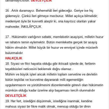
tamamlayıcısıdır.
DEVLETÇİLİK
16 . Artık duramayız. Behemehâl ileri gideceğiz. Geriye ise hiç
gidemeyiz. Çünkü ileri gitmeye mecburuz. Millet açıkça bilmelidir;
medeniyet öyle bir kuvvetli ateştir ki, ona kayıtsız olanları yakar
mahveder. İNKILÂPÇILIK
17 . Hükümetin varlığının sebebi, memleketin asayişini, milletin huzur
ve rahatını temin eylemektir. Bütün memlekette gerçek bir asayiş
hâkim olmalıdır. Millet büyük bir huzur ve emniyet içinde müsterih
bulunmalıdır.
HALKÇILIK
18. Siyasi ve fikri hayatta olduğu gibi iktisadi işlerde de, fertlerin
teşebbüsleri neticesini beklemek doğru olamaz..
Mühim ve büyük işleri ancak milletin toplam servetine ve devletin
bütün teşkilat ve kuvvetine dayanarak milli egemenliğin
uygulanmasını ve yürütülmesini düzenlemekle görevli olan hükümetin
mümkün olduğu kadar üzerine alıp başarması tercih olunmalıdır
DEVLETÇİLİK
19. Her fert, istediğini düşünmek, istediğine inanmak, kendine
mahsus siyasi bir fikre malik olmak, mensup olduğu bir dinin