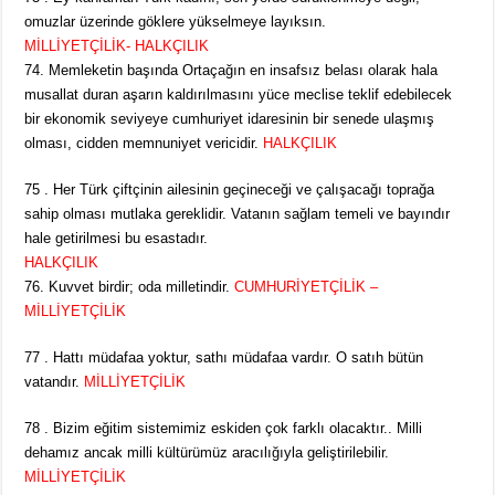
omuzlar üzerinde göklere yükselmeye layıksın.
MİLLİYETÇİLİK- HALKÇILIK
74. Memleketin başında Ortaçağın en insafsız belası olarak hala
musallat duran aşarın kaldırılmasını yüce meclise teklif edebilecek
bir ekonomik seviyeye cumhuriyet idaresinin bir senede ulaşmış
olması, cidden memnuniyet vericidir.
HALKÇILIK
75 . Her Türk çiftçinin ailesinin geçineceği ve çalışacağı toprağa
sahip olması mutlaka gereklidir. Vatanın sağlam temeli ve bayındır
hale getirilmesi bu esastadır.
HALKÇILIK
76. Kuvvet birdir; oda milletindir.
CUMHURİYETÇİLİK –
MİLLİYETÇİLİK
77 . Hattı müdafaa yoktur, sathı müdafaa vardır. O satıh bütün
vatandır.
MİLLİYETÇİLİK
78 . Bizim eğitim sistemimiz eskiden çok farklı olacaktır.. Milli
dehamız ancak milli kültürümüz aracılığıyla geliştirilebilir.
MİLLİYETÇİLİK