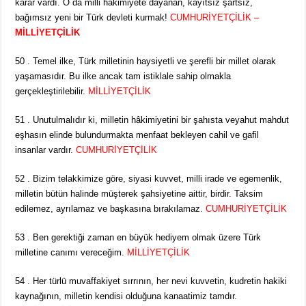
karar vardı. O da milli hâkimiyete dayanan, kayıtsız şartsız,
bağımsız yeni bir Türk devleti kurmak!
CUMHURİYETÇİLİK –
MİLLİYETÇİLİK
50 . Temel ilke, Türk milletinin haysiyetli ve şerefli bir millet olarak
yaşamasıdır. Bu ilke ancak tam istiklale sahip olmakla
gerçekleştirilebilir.
MİLLİYETÇİLİK
51 . Unutulmalıdır ki, milletin hâkimiyetini bir şahısta veyahut mahdut
eşhasın elinde bulundurmakta menfaat bekleyen cahil ve gafil
insanlar vardır.
CUMHURİYETÇİLİK
52 . Bizim telakkimize göre, siyasi kuvvet, milli irade ve egemenlik,
milletin bütün halinde müşterek şahsiyetine aittir, birdir. Taksim
edilemez, ayrılamaz ve başkasına bırakılamaz.
CUMHURİYETÇİLİK
53 . Ben gerektiği zaman en büyük hediyem olmak üzere Türk
milletine canımı vereceğim.
MİLLİYETÇİLİK
54 . Her türlü muvaffakiyet sırrının, her nevi kuvvetin, kudretin hakiki
kaynağının, milletin kendisi olduğuna kanaatimiz tamdır.