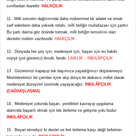
sınıflardan ibarettir.
HALKÇILIK
11 . Milli servetin dağıtımında daha mükemmel bir adalet ve emek
sarf edenlerin daha yüksek refahı, milli birliğin muhafazası için şarttır.
Bu şartı daima göz önünde tutmak, milli birliğin temsilcisi olan
devletin mühim vazifesidir.
HALKÇILIK
12 . Dünyada her şey için, medeniyet için, başarı için en hakiki
mürşit (yol gösterici) ilimdir, fendir.
LAİKLİK – İNKILÂPÇILIK
13 . Gözlerimizi kapayıp tek başımıza yaşadığımızı düşünemeyiz
Memleketimizi bir çember içine alıp dünya ile alakasız millet olarak
medeniyet düzeyinin üzerinde yaşayacağız.
İNKILÂPÇILIK
(ÇAĞDAŞLAŞMA)
14 . Medeniyet yolunda başarı, yenilikleri kavrayıp uygulama
alanında başarılı olmak için tek ilerleme ve gelişme yolu budur.
İNKILÂPÇILIK
15 . Beyan etmeliyiz ki devlet ve fert birbirine karşı değil birbirinin