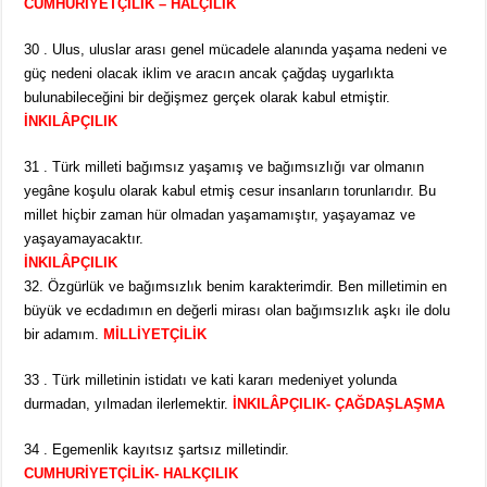
CUMHURİYETÇİLİK – HALÇILIK
30 . Ulus, uluslar arası genel mücadele alanında yaşama nedeni ve
güç nedeni olacak iklim ve aracın ancak çağdaş uygarlıkta
bulunabileceğini bir değişmez gerçek olarak kabul etmiştir.
İNKILÂPÇILIK
31 . Türk milleti bağımsız yaşamış ve bağımsızlığı var olmanın
yegâne koşulu olarak kabul etmiş cesur insanların torunlarıdır. Bu
millet hiçbir zaman hür olmadan yaşamamıştır, yaşayamaz ve
yaşayamayacaktır.
İNKILÂPÇILIK
32. Özgürlük ve bağımsızlık benim karakterimdir. Ben milletimin en
büyük ve ecdadımın en değerli mirası olan bağımsızlık aşkı ile dolu
bir adamım.
MİLLİYETÇİLİK
33 . Türk milletinin istidatı ve kati kararı medeniyet yolunda
durmadan, yılmadan ilerlemektir.
İNKILÂPÇILIK- ÇAĞDAŞLAŞMA
34 . Egemenlik kayıtsız şartsız milletindir.
CUMHURİYETÇİLİK- HALKÇILIK