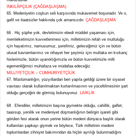
İNKILÂPÇILIK (ÇAĞDAŞLAŞMA)
65. Medeniyetin coşkun seli karşısında mukavemet boşunadır. Ve o,
gafil ve itaatsizler hakkında çok amansızdır.
ÇAĞDAŞLAŞMA
66 . Hiç şüphe yok, devletimizin ebedi müddet yaşaması için,
memleketimizin kuvvetlenmesi için, milletimizin refah ve mutluluğu
için hayatımız, namusumuz, şerefimiz, geleceğimiz için ve bütün
ulusal kavramlarımız ve nihayet her şeyimiz için mutlaka en kıskanç
hislerimizle, bütün uyanıklığımızla ve bütün kuvvetimizle milli
egemenliğimizi muhafaza ve müdafaa edeceğiz.
MİLLİYETÇİLİK – CUMHURİYETÇİLİK
67. Müslümanlığın, yüzyıllardan beri yapıla geldiği üzere bir siyaset
vasıtası olarak kullanılmaktan kurtarılmasının ve yüceltilmesinin şart
olduğu gerçeğini de görmüş bulunuyoruz.
LAİKLİK
68 . Efendiler, milletimizin başına giymekte olduğu, cahillik, gaflet,
taassup, yenilik ve medeniyet düşmanlığının belirgin işareti gibi
görülen fesi atarak onun yerine bütün medeni dünyaca başlık olarak
kullanılan şapkayı giymek ve böylece, Türk milletinin medeni
toplumlardan zihniyet bakımından da hiçbir ayrılığı bulunmadığını