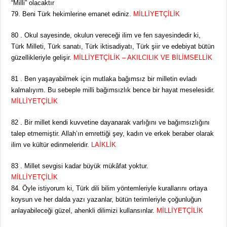
“Milli” olacaktır
79. Beni Türk hekimlerine emanet ediniz.
MİLLİYETÇİLİK
80 . Okul sayesinde, okulun vereceği ilim ve fen sayesindedir ki,
Türk Milleti, Türk sanatı, Türk iktisadiyatı, Türk şiir ve edebiyat bütün
güzellikleriyle gelişir.
MİLLİYETÇİLİK – AKILCILIK VE BİLİMSELLİK
81 . Ben yaşayabilmek için mutlaka bağımsız bir milletin evladı
kalmalıyım. Bu sebeple milli bağımsızlık bence bir hayat meselesidir.
MİLLİYETÇİLİK
82 . Bir millet kendi kuvvetine dayanarak varlığını ve bağımsızlığını
talep etmemiştir. Allah’ın emrettiği şey, kadın ve erkek beraber olarak
ilim ve kültür edinmeleridir.
LAİKLİK
83 . Millet sevgisi kadar büyük mükâfat yoktur.
MİLLİYETÇİLİK
84. Öyle istiyorum ki, Türk dili bilim yöntemleriyle kurallarını ortaya
koysun ve her dalda yazı yazanlar, bütün terimleriyle çoğunluğun
anlayabileceği güzel, ahenkli dilimizi kullansınlar.
MİLLİYETÇİLİK