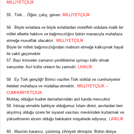
MİLLİYETÇİLİK
55 . Türk… Öğün, çalış, güven.
MİLLİYETÇİLİK
56 . Böyle evlatlara ve böyle evlatlardan müreffeh ordulara malik bir
millet elbette hakkını ve bağımsızlığını bütün manasıyla muhafaza
etmeğe muvaffak olacaktır..
MİLLİYETÇİLİK
Böyle bir milleti bağımsızlığından mahrum etmeğe kalkışmak hayal
ile vakit geçirmektir
57. Bazı kimseler zamanın yeniliklerine uymayı kâfir olmak
sanıyorlar. Asıl küfür onların bu zannıdır.
LAİKLİK
58 . Ey Türk gençliği! Birinci vazifen Türk istiklal ve cumhuriyetini
ilelebet muhafaza ve müdafaa etmektir..
MİLLİYETÇİLİK –
CUMHURİYETÇİLİK
Muhtaç olduğun kudret damarlarındaki asil kanda mevcuttur
59. İntisap etmekle bahtiyar olduğumuz İslam dinini, asırlardan beri
alışılmış olduğu üzere bir siyaset vasıtası mevkiinden kurtarmak ve
yükseltmenin elzem olduğu hakikatini müşahede ediyoruz.
LAİKLİK
60 . Mazinin kararsız, çürümüş zihniyeti ölmüştür. Bütün dünya