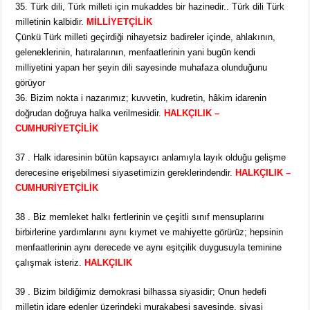
35. Türk dili, Türk milleti için mukaddes bir hazinedir.. Türk dili Türk
milletinin kalbidir.
MİLLİYETÇİLİK
Çünkü Türk milleti geçirdiği nihayetsiz badireler içinde, ahlakının,
geleneklerinin, hatıralarının, menfaatlerinin yani bugün kendi
milliyetini yapan her şeyin dili sayesinde muhafaza olunduğunu
görüyor
36. Bizim nokta i nazarımız; kuvvetin, kudretin, hâkim idarenin
doğrudan doğruya halka verilmesidir.
HALKÇILIK –
CUMHURİYETÇİLİK
37 . Halk idaresinin bütün kapsayıcı anlamıyla layık olduğu gelişme
derecesine erişebilmesi siyasetimizin gereklerindendir.
HALKÇILIK –
CUMHURİYETÇİLİK
38 . Biz memleket halkı fertlerinin ve çeşitli sınıf mensuplarını
birbirlerine yardımlarını aynı kıymet ve mahiyette görürüz; hepsinin
menfaatlerinin aynı derecede ve aynı eşitçilik duygusuyla teminine
çalışmak isteriz.
HALKÇILIK
39 . Bizim bildiğimiz demokrasi bilhassa siyasidir; Onun hedefi
milletin idare edenler üzerindeki murakabesi sayesinde, siyasi