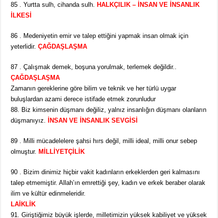
85 . Yurtta sulh, cihanda sulh.
HALKÇILIK – İNSAN VE İNSANLIK
İLKESİ
86 . Medeniyetin emir ve talep ettiğini yapmak insan olmak için
yeterlidir.
ÇAĞDAŞLAŞMA
87 . Çalışmak demek, boşuna yorulmak, terlemek değildir..
ÇAĞDAŞLAŞMA
Zamanın gereklerine göre bilim ve teknik ve her türlü uygar
buluşlardan azami derece istifade etmek zorunludur
88. Biz kimsenin düşmanı değiliz, yalnız insanlığın düşmanı olanların
düşmanıyız.
İNSAN VE İNSANLIK SEVGİSİ
89 . Milli mücadelelere şahsi hırs değil, milli ideal, milli onur sebep
olmuştur.
MİLLİYETÇİLİK
90 . Bizim dinimiz hiçbir vakit kadınların erkeklerden geri kalmasını
talep etmemiştir. Allah’ın emrettiği şey, kadın ve erkek beraber olarak
ilim ve kültür edinmeleridir.
LAİKLİK
91. Giriştiğimiz büyük işlerde, milletimizin yüksek kabiliyet ve yüksek