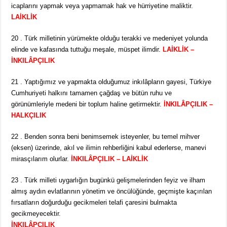
icaplarını yapmak veya yapmamak hak ve hürriyetine maliktir.
LAİKLİK
20 . Türk milletinin yürümekte olduğu terakki ve medeniyet yolunda
elinde ve kafasında tuttuğu meşale, müspet ilimdir.
LAİKLİK –
İNKILÂPÇILIK
21 . Yaptığımız ve yapmakta olduğumuz inkılâpların gayesi, Türkiye
Cumhuriyeti halkını tamamen çağdaş ve bütün ruhu ve
görünümleriyle medeni bir toplum haline getirmektir.
İNKILÂPÇILIK –
HALKÇILIK
22 . Benden sonra beni benimsemek isteyenler, bu temel mihver
(eksen) üzerinde, akıl ve ilimin rehberliğini kabul ederlerse, manevi
mirasçılarım olurlar.
İNKILÂPÇILIK – LAİKLİK
23 . Türk milleti uygarlığın bugünkü gelişmelerinden feyiz ve ilham
almış aydın evlatlarının yönetim ve öncülüğünde, geçmişte kaçırılan
fırsatların doğurduğu gecikmeleri telafi çaresini bulmakta
gecikmeyecektir.
İNKILÂPÇILIK