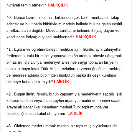
hürriyeti temin etmektir.
HALKÇILIK
40 . Bence bizim milletimiz, birbirinden çok farklı menfaatleri takip
edecek ve bu itibarla birbiriyle mücadele halinde buluna gelen çeşitli
sınıflara sahip değildir. Mevcut sınıflar birbirlerine ihtiyaç duyan ve
kendilerine ihtiyaç duyulan mahiyettedir.
HALKÇILIK
41 . Eğitim ve öğretimi birleştirmedikçe aynı fikirde, aynı zihniyette
fertlerden kurulu bir millet yapmaya imkân aramak abesle uğraşmak
olmaz mı idi? Dünya medeniyet ailesinde saygı toplayan bir yerin
sahibi olmaya layık Türk Milleti, evlatlarına vereceği eğitimi mektep
ve medrese adında birbirinden büsbütün başka iki çeşit kuruluşa
bölmeye katlanabilir miydi?
LAİKLİK
42 . Bugün ilmin, fennin, bütün kapsamıyla medeniyetin saçtığı ışık
karşısında filan veya falan şeyhin irşadıyla maddi ve manevi saadet
arayacak kadar ilkel insanların medeni Türk toplumunda var
olabileceğini asla kabul etmiyorum.
LAİKLİK
43 . Ölülerden medet ummak medeni bir toplum için yüzkarasıdır.