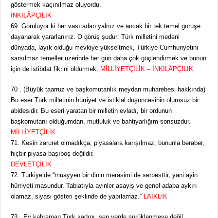
göstermek kaçınılmaz oluyordu.
İNKILÂPÇILIK
69. Görülüyor ki her vasıtadan yalnız ve ancak bir tek temel görüşe
dayanarak yararlanırız. O görüş şudur: Türk milletini medeni
dünyada, layık olduğu mevkiye yükseltmek, Türkiye Cumhuriyetini
sarsılmaz temeller üzerinde her gün daha çok güçlendirmek ve bunun
için de istibdat fikrini öldürmek.
MİLLİYETÇİLİK – İNKILÂPÇILIK
70 . (Büyük taarruz ve başkomutanlık meydan muharebesi hakkında)
Bu eser Türk milletinin hürriyet ve istiklal düşüncesinin ölümsüz bir
abidesidir. Bu eseri yaratan bir milletin evladı, bir ordunun
başkomutanı olduğumdan, mutluluk ve bahtiyarlığım sonsuzdur.
MİLLİYETÇİLİK
71. Kesin zaruret olmadıkça, piyasalara karışılmaz, bununla beraber,
hiçbir piyasa başıboş değildir.
DEVLETÇİLİK
72. Türkiye’de “muayyen bir dinin merasimi de serbesttir, yani ayin
hürriyeti masundur. Tabiatıyla ayinler asayiş ve genel adaba aykırı
olamaz, siyasi gösteri şeklinde de yapılamaz.”
LAİKLİK
73 . Ey kahraman Türk kadını, sen yerde sürüklenmeye değil,