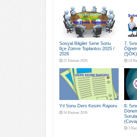
Sosyal Bilgiler Sene Sonu
7. Sı
İlçe Zümre Toplantısı 2025 /
Öğretm
2026
(ŞÖK)
25 Haziran 2026
24 Ha
Yıl Sonu Ders Kesim Raporu
8. Sını
Dönem
10 Haziran 2026
Sorula
(Cevap
3 Haz