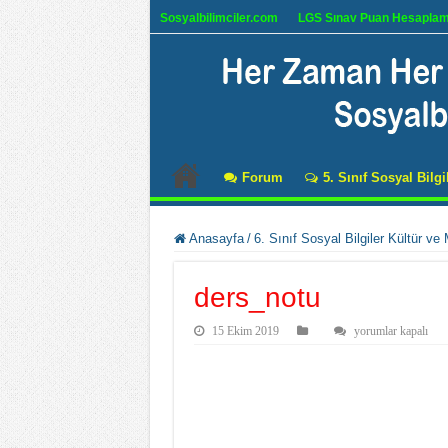
Sosyalbilimciler.com
LGS Sınav Puan Hesapla
Forum
5. Sınıf Sosyal Bilgi
Anasayfa
/
6. Sınıf Sosyal Bilgiler Kültür ve
ders_notu
ders_notu
15 Ekim 2019
yorumlar kapalı
için