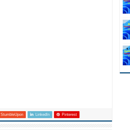
StumbleUpon
LinkedIn
Pinterest