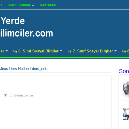
ma
İdari Evraklar
Telif Hakkı
ler
6. Sınıf Sosyal Bilgiler
7. Sınıf Sosyal Bilgiler
8
 Miras Ders Notları
/
ders_notu
Son
31 Görüntülenme