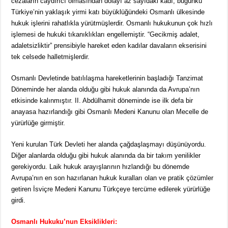
cezaların caydırıcı olmasından dolayı az sayıdaki kadı, bugünkü
Türkiye’nin yaklaşık yirmi katı büyüklüğündeki Osmanlı ülkesinde
hukuk işlerini rahatlıkla yürütmüşlerdir. Osmanlı hukukunun çok hızlı
işlemesi de hukuki tıkanıklıkları engellemiştir. “Gecikmiş adalet,
adaletsizliktir” prensibiyle hareket eden kadılar davaların ekserisini
tek celsede halletmişlerdir.
Osmanlı Devletinde batılılaşma hareketlerinin başladığı Tanzimat
Döneminde her alanda olduğu gibi hukuk alanında da Avrupa’nın
etkisinde kalınmıştır. II. Abdülhamit döneminde ise ilk defa bir
anayasa hazırlandığı gibi Osmanlı Medeni Kanunu olan Mecelle de
yürürlüğe girmiştir.
Yeni kurulan Türk Devleti her alanda çağdaşlaşmayı düşünüyordu.
Diğer alanlarda olduğu gibi hukuk alanında da bir takım yenilikler
gerekiyordu. Laik hukuk arayışlarının hızlandığı bu dönemde
Avrupa’nın en son hazırlanan hukuk kuralları olan ve pratik çözümler
getiren İsviçre Medeni Kanunu Türkçeye tercüme edilerek yürürlüğe
girdi.
Osmanlı Hukuku’nun Eksiklikleri: