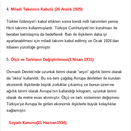
Miladi Takvimin Kabulü (26 Aralık 1925):
Türkler İslâmiyet’i kabul ettikten sonra kendi milli takvimleri yerine
Hicri takvimi kullanmışlardı. Türkiye Cumhuriyeti’nin kurulması ile
beraber batılılaşma da hedeflendi. Batı ile ilişkilerin daha iyi
ayarlanabilmesi için miladi takvim kabul edilmiş ve Ocak 1926’dan
itibaren yürürlüğe girmiştir.
Ölçü ve Tartıların Değiştirilmesi
(1 Nisan 1931):
Osmanlı Devleti’nde uzunluk birimi olarak “arşın” ağırlık birimi olarak
da “okka” kullanıldı. Bu sis-tem çağdaş Avrupa devletleri ile kurulan
ekonomik ilişkilerde büyük zorluklar çıkarmış ve bunun üzeri-ne
ağırlık birimi olarak Avrupa’nın kullandığı kilogram, uzunluk birimi
olarak da metre esas alınmıştır. Ölçü ve tartı sisteminin değişmesi
Türkiye’ye Avrupa ile girilen ekonomik ilişkilerle büyük kolaylıklar
sağlamıştır.
Soyadı Kanunu
(21 Haziran1934):