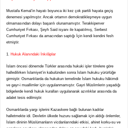
Mustafa Kemal’in hayatı boyunca iki kez çok partili hayata geçiş
denemesi yapılmıştır. Ancak ortamın demokratikleşmeye uygun
olmamasından dolayı başarılı olunamamıştır. Terakkiperver
Cumhuriyet Fırkası, Şeyh Said isyanı ile kapatılmış, Serbest
Cumhuriyet Fırkası da amacından saptığı İçin kendi kendini fesh
etmiştir.
Hukuk Alanındaki İnkılâplar
İslam öncesi dönemde Türkler arasında hukuki işler törelere göre
halledilirken İslamiyet’in kabulünden sonra İslam hukuku yürürlüğe
girmiştir. Osmanlılarda da hukukun temelinde İslam hukuku hâkimdi
ve gayr-i muallimler için uygulanmamıştır. Gayri Müslimlerin yaşadığı
bölgelerde kendi hukuk kuralları uygulanarak azınlıklar arasında da
adalet tesis edilmiştir.
Osmanlılarda yargı işlerini Kazaskere bağlı bulunan kadılar
halletmekte idi. Devletin ülkede huzuru sağlamak için aldığı önlemler,
İslam dininin Müslümanların vicdanlarındaki etkisi, ahiret korku-su ve