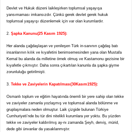
Devlet ve Hukuk düzeni laikleşirken toplumsal yaşayışa
yansımaması imkansızdır. Çünkü gerek devlet gerek hukuk
toplumsal yaşayışı düzenlemek için var olan kurumlardır.
Şapka Kanunu
(25 Kasım 1925):
Her alanda çağdaşlaşan ve yenileşen Türk in-sanının çağdaş batı
insanlarının kılık ve kıyafetini benimsemesinden yana olan Mustafa
Kemal bu alanda da milletine örnek olmuş ve Kastamonu gezisine bir
kıyafetle çıkmıştır. Daha sonra çıkartılan kanunla da şapka giyme
zorunluluğu getirilmişti.
Tekke ve Zaviyelerin Kapatılması
(30Kasım1925):
Osmanlı toplum ve eğitim hayatında önemli bir yere sahip olan tekke
ve zaviyeler zamanla yozlaşmış ve toplumsal alanda bölünme ve
gruplaşmalara neden olmuştur. Laik çizgide bulunan Türkiye
Cumhuriyeti’nde bu tür dini nitelikli kurumlara yer yoktu. Bu yüzden
tekke ve zaviyeler kaldırılmış ay-nı zamanda Şeyh, derviş, mürid,
dede gibi ünvanlar da yasaklanmıştır.