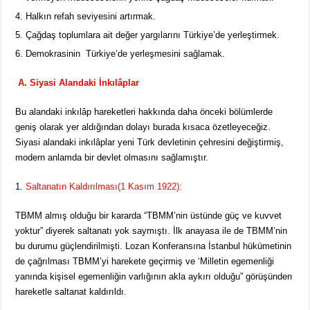
Halkın refah seviyesini artırmak.
Çağdaş toplumlara ait değer yargılarını Türkiye’de yerleştirmek.
Demokrasinin Türkiye’de yerleşmesini sağlamak.
A. Siyasi Alandaki İnkılâplar
Bu alandaki inkılâp hareketleri hakkında daha önceki bölümlerde
geniş olarak yer aldığından dolayı burada kısaca özetleyeceğiz.
Siyasi alandaki inkılâplar yeni Türk devletinin çehresini değiştirmiş,
modern anlamda bir devlet olmasını sağlamıştır.
Saltanatın Kaldırılması(1 Kasım 1922):
TBMM almış olduğu bir kararda “TBMM’nin üstünde güç ve kuvvet
yoktur” diyerek saltanatı yok saymıştı. İlk anayasa ile de TBMM’nin
bu durumu güçlendirilmişti. Lozan Konferansına İstanbul hükümetinin
de çağrılması TBMM’yi harekete geçirmiş ve ‘Milletin egemenliği
yanında kişisel egemenliğin varlığının akla aykırı olduğu” görüşünden
hareketle saltanat kaldırıldı.