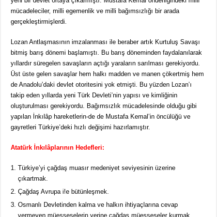
yeni bir devlet ortaya çıkarmıştı. Mustafa Kemal önderliğindeki milli
mücadeleciler, milli egemenlik ve milli bağımsızlığı bir arada
gerçekleştirmişlerdi.
Lozan Antlaşmasının imzalanması ile beraber artık Kurtuluş Savaşı
bitmiş barış dönemi başlamıştı. Bu barış döneminden faydalanılarak
yıllardır süregelen savaşların açtığı yaraların sarılması gerekiyordu.
Üst üste gelen savaşlar hem halkı madden ve manen çökertmiş hem
de Anadolu’daki devlet otoritesini yok etmişti. Bu yüzden Lozan’ı
takip eden yıllarda yeni Türk Devleti’nin yapısı ve kimliğinin
oluşturulması gerekiyordu. Bağımsızlık mücadelesinde olduğu gibi
yapılan İnkılâp hareketlerin-de de Mustafa Kemal’in öncülüğü ve
gayretleri Türkiye’deki hızlı değişimi hazırlamıştır.
Atatürk İnkılâplarının Hedefleri:
Türkiye’yi çağdaş muasır medeniyet seviyesinin üzerine
çıkartmak.
Çağdaş Avrupa i!e bütünleşmek.
Osmanlı Devletinden kalma ve halkın ihtiyaçlarına cevap
vermeyen müesseselerin yerine çağdaş müesseseler kurmak.