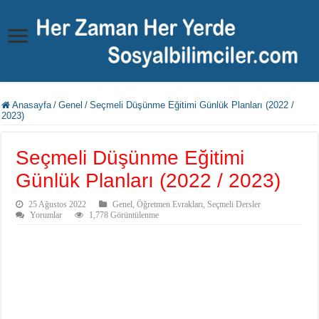
Anasayfa
/
Genel
/
Seçmeli Düşünme Eğitimi Günlük Planları (2022 /
2023)
Seçmeli Düşünme Eğitimi
Günlük Planları (2022 / 2023)
25 Ağustos 2022
Genel
,
Öğretmen Evrakları
,
Seçmeli Dersler
Yorumlar
1,778 Görüntülenme