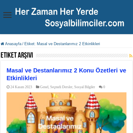
Anasayfa
/
Etiket:
Masal ve Destanlarımız 2 Etkinlikleri
Etiket Arşivi
Masal ve Destanlarımız 2 Konu Özetleri ve
Etkinlikleri
24 Kasım 2023
Genel
,
Seçmeli Dersler
,
Sosyal Bilgiler
0