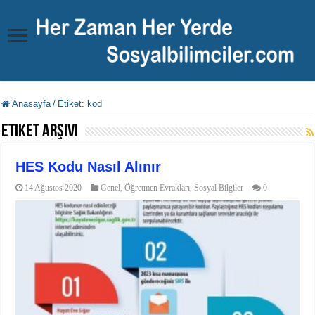
Anasayfa
/
Etiket:
kod
Etiket Arşivi
HES Kodu Nasıl Alınır
14 Ağustos 2020
Genel
,
Öğretmen Evrakları
,
Sosyal Bilgiler
0