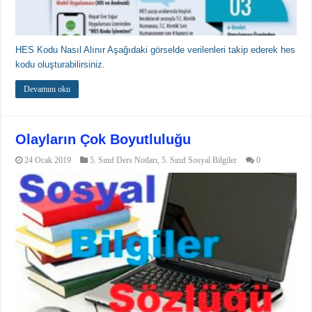
HES Kodu Nasıl Alınır Aşağıdaki görselde verilenleri takip ederek hes
kodu oluşturabilirsiniz.
Devamını oku
Olayların Çok Boyutluluğu
24 Ocak 2019
5. Sınıf Ders Notları
,
5. Sınıf Sosyal Bilgiler
0