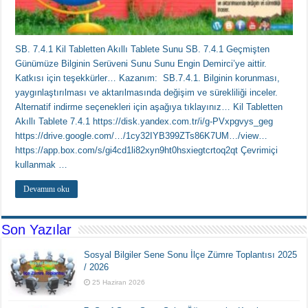
SB. 7.4.1 Kil Tabletten Akıllı Tablete Sunu SB. 7.4.1 Geçmişten
Günümüze Bilginin Serüveni Sunu Sunu Engin Demirci’ye aittir.
Katkısı için teşekkürler… Kazanım: SB.7.4.1. Bilginin korunması,
yaygınlaştırılması ve aktarılmasında değişim ve sürekliliği inceler.
Alternatif indirme seçenekleri için aşağıya tıklayınız… Kil Tabletten
Akıllı Tablete 7.4.1 https://disk.yandex.com.tr/i/g-PVxpgvys_geg
https://drive.google.com/…/1cy32IYB399ZTs86K7UM…/view…
https://app.box.com/s/gi4cd1li82xyn9ht0hsxiegtcrtoq2qt Çevrimiçi
kullanmak …
Devamını oku
Son Yazılar
Sosyal Bilgiler Sene Sonu İlçe Zümre Toplantısı 2025
/ 2026
25 Haziran 2026