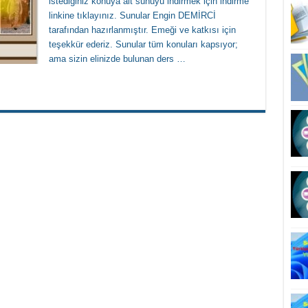
istediğiniz konuya ait sunuyu indirmek için indirme
linkine tıklayınız. Sunular Engin DEMİRCİ
tarafından hazırlanmıştır. Emeği ve katkısı için
teşekkür ederiz. Sunular tüm konuları kapsıyor;
ama sizin elinizde bulunan ders …