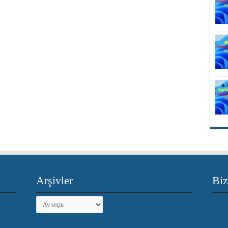
Arşivler
Biz
Arşivler