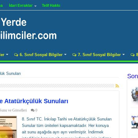
ma
İdari Evraklar
Telif Hakkı
ler
6. Sınıf Sosyal Bilgiler
7. Sınıf Sosyal Bilgiler
8
lük Sunuları
Son
 ve Atatürkçülük Sunuları
 Sunu ve Görselleri
0
8. Sınıf TC. İnkılap Tarihi ve Atatürkçülük Sunuları
Sunular tüm üniteleri kapsamaktadır. Her konuya
ait sunu aşağıda ayrı ayrı verilmiştir. İndirmek