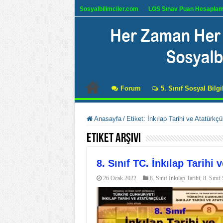
Sosyalbilimciler.com
LGS Sınav Puan Hesapla
Forum
5. Sınıf Sosyal Bilgi
Anasayfa
/
Etiket:
İnkılap Tarihi ve Atatürkçü
Etiket Arşivi
8. Sınıf TC. İnkılap Tarihi
26 Ocak 2022
8. Sınıf İnkılap Tarihi
,
8. Sınıf