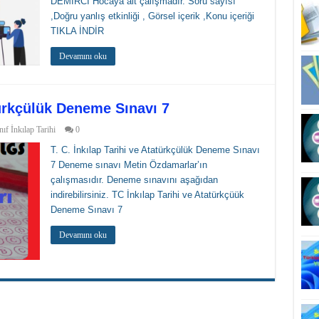
DEMİRCİ Hocaya ait çalışmadır. Soru sayısı
,Doğru yanlış etkinliği , Görsel içerik ,Konu içeriği
TIKLA İNDİR
Devamını oku
atürkçülük Deneme Sınavı 7
nıf İnkılap Tarihi
0
T. C. İnkılap Tarihi ve Atatürkçülük Deneme Sınavı
7 Deneme sınavı Metin Özdamarlar’ın
çalışmasıdır. Deneme sınavını aşağıdan
indirebilirsiniz. TC İnkılap Tarihi ve Atatürkçüük
Deneme Sınavı 7
Devamını oku