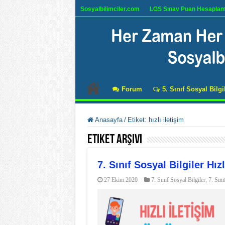
Sosyalbilimciler.com
LGS Sınav Puan Hesapla
Forum
5. Sınıf Sosyal Bilgi
Anasayfa
/
Etiket:
hızlı iletişim
Etiket Arşivi
7. Sınıf Sosyal Bilgiler Hı
27 Ekim 2020
7. Sınıf Sosyal Bilgiler
,
7. Sını