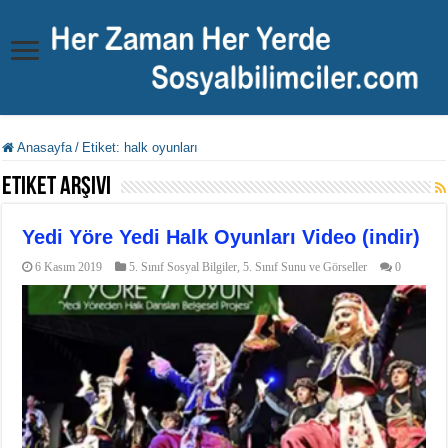
Anasayfa
/
Etiket:
halk oyunları
Etiket Arşivi
Yedi Yöre Yedi Halk Oyunları Video (indir)
6 Kasım 2019
5. Sınıf Sosyal Bilgiler
,
5. Sınıf Sunu ve Görseller
0