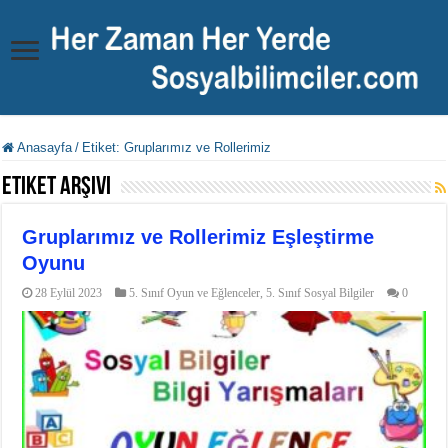
Anasayfa
/
Etiket:
Gruplarımız ve Rollerimiz
Etiket Arşivi
Gruplarımız ve Rollerimiz Eşleştirme
Oyunu
28 Eylül 2023
5. Sınıf Oyun ve Eğlenceler
,
5. Sınıf Sosyal Bilgiler
0