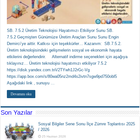
SB. 7.5.2 Üretim Teknolojisi Hayatımızı Etkiliyor Sunu SB.
7.5.2 Geçmişten Günümüze Üretim Araçları Sunu Sunu Engin
Demirci’ye aittir. Katkısı için teşekkürler… Kazanım: SB.7.5.2.
Üretim teknolojisindeki gelişmelerin sosyal ve ekonomik hayata
etkilerini değerlendirir. Alternatif indirme seçenekleri için aşağıya
tıklayınız… Üretim teknolojisi hayatımızı etkiliyor 7.5.2
https://disk.yandex.com.tr/i/2TYwh1J2rGc-Vg
https://app.box.com/s/80wa05nz2md4s2ivtn7sgw9pd750obl5
Aşağıdaki link , sunuyu …
Devamını oku
Son Yazılar
Sosyal Bilgiler Sene Sonu İlçe Zümre Toplantısı 2025
/ 2026
25 Haziran 2026