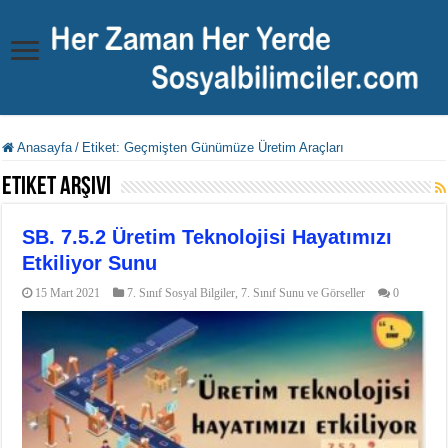
Anasayfa
/
Etiket:
Geçmişten Günümüze Üretim Araçları
Etiket Arşivi
SB. 7.5.2 Üretim Teknolojisi Hayatımızı
Etkiliyor Sunu
15 Mart 2021
7. Sınıf Sosyal Bilgiler
,
7. Sınıf Sunu ve Görseller
0