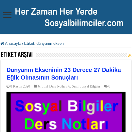
Anasayfa
/
Etiket:
dünyanın ekseni
Etiket Arşivi
Dünyanın Ekseninin 23 Derece 27 Dakika
Eğik Olmasının Sonuçları
8 Kasım 2020
6. Sınıf Ders Notları
,
6. Sınıf Sosyal Bilgiler
0