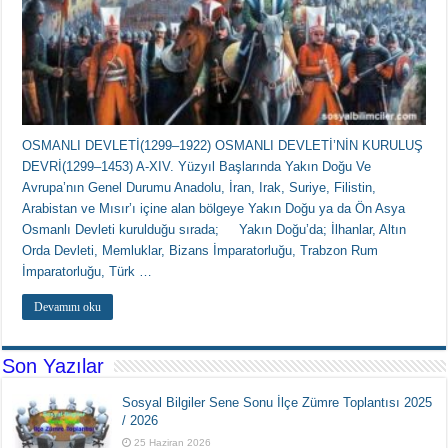
OSMANLI DEVLETİ(1299–1922) OSMANLI DEVLETİ’NİN KURULUŞ
DEVRİ(1299–1453) A-XIV. Yüzyıl Başlarında Yakın Doğu Ve
Avrupa’nın Genel Durumu Anadolu, İran, Irak, Suriye, Filistin,
Arabistan ve Mısır’ı içine alan bölgeye Yakın Doğu ya da Ön Asya
Osmanlı Devleti kurulduğu sırada; Yakın Doğu’da; İlhanlar, Altın
Orda Devleti, Memluklar, Bizans İmparatorluğu, Trabzon Rum
İmparatorluğu, Türk …
Devamını oku
Son Yazılar
Sosyal Bilgiler Sene Sonu İlçe Zümre Toplantısı 2025
/ 2026
25 Haziran 2026