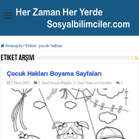
Anasayfa
/
Etiket:
çocuk hakları
Etiket Arşivi
Çocuk Hakları Boyama Sayfaları
2 Ekim 2021
5. Sınıf Sosyal Bilgiler
,
5. Sınıf Sunu ve Görseller
2