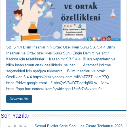
SB. 5.4.4 Bilim İnsanlarının Ortak Özellikleri Sunu SB. 5.4.4 Bilim
İnsanları ve Ortak özellikleri Sunu Sunu Engin Demirci’ye aittir.
Katkısı için teşekkürler… Kazanım: SB.5.4.4. Buluş yapanların ve
bilim insanlarının ortak özelliklerini belirler. Alternatif indirme
seçenekleri için aşağıya tıklayınız… Bilim insanları ve ortak
Özellikleri 5.4.4 https://disk.yandex.com.tr/i/VhTZZT-LvjmP7Q
https://drive.google.com/…/1ohoQVV3wD7DegHg86Uw…/view…
https://app.box.com/s/ukcm2ywhieiqnjs15rg6r7p6vxojnu9n …
Devamını oku
Son Yazılar
Sosyal Bilgiler Sene Sonu İlçe Zümre Toplantısı 2025