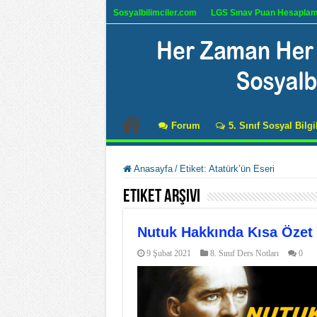
Sosyalbilimciler.com
LGS Sınav Puan Hesapla
Forum
5. Sınıf Sosyal Bilgi
Anasayfa
/
Etiket:
Atatürk’ün Eseri
Etiket Arşivi
Nutuk Hakkında Kısa Özet 
9 Şubat 2021
8. Sınıf Ders Notları
0