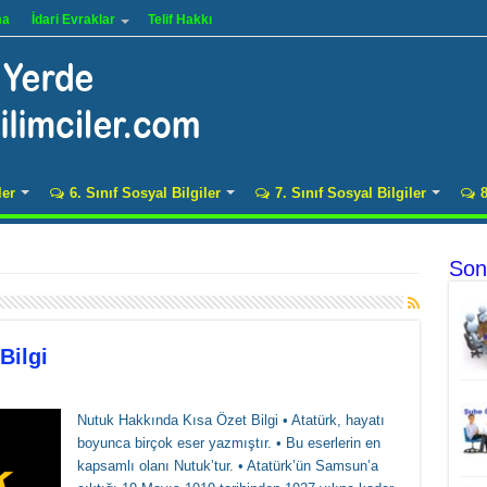
ma
İdari Evraklar
Telif Hakkı
ler
6. Sınıf Sosyal Bilgiler
7. Sınıf Sosyal Bilgiler
8
Son
Bilgi
Nutuk Hakkında Kısa Özet Bilgi • Atatürk, hayatı
boyunca birçok eser yazmıştır. • Bu eserlerin en
kapsamlı olanı Nutuk’tur. • Atatürk’ün Samsun’a