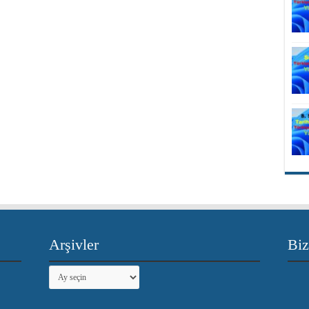
Arşivler
Biz
Arşivler