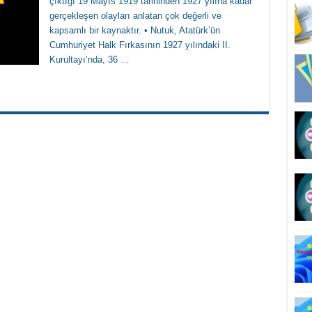
çıktığı 19 Mayıs 1919 tarihinden 1927 yılına kadar
gerçekleşen olayları anlatan çok değerli ve
kapsamlı bir kaynaktır. • Nutuk, Atatürk’ün
Cumhuriyet Halk Fırkasının 1927 yılındaki II.
Kurultayı’nda, 36 …