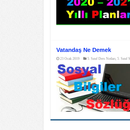
Vatandaş Ne Demek
23 Ocak 2019
5. Sınıf Ders Notları
,
5. Sınıf 