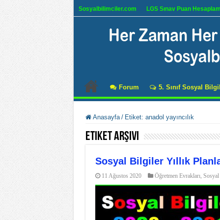
Sosyalbilimciler.com
LGS Sınav Puan Hesapla
Forum
5. Sınıf Sosyal Bilgi
Anasayfa
/
Etiket:
anadol yayıncılık
Etiket Arşivi
Sosyal Bilgiler Yıllık Planl
11 Ağustos 2020
Öğretmen Evrakları
,
Sosyal 