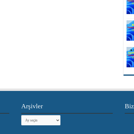
Arşivler
Biz
Arşivler