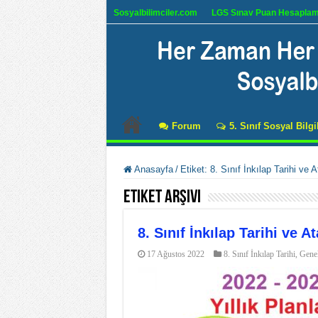
Sosyalbilimciler.com
LGS Sınav Puan Hesapla
Forum
5. Sınıf Sosyal Bilgi
Anasayfa
/
Etiket:
8. Sınıf İnkılap Tarihi ve 
Etiket Arşivi
8. Sınıf İnkılap Tarihi ve A
17 Ağustos 2022
8. Sınıf İnkılap Tarihi
,
Gene