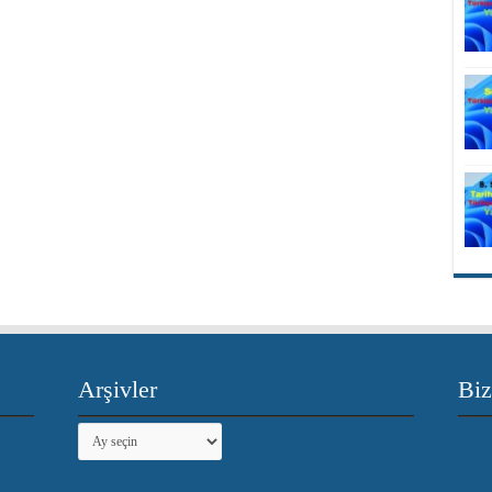
Arşivler
Biz
Arşivler