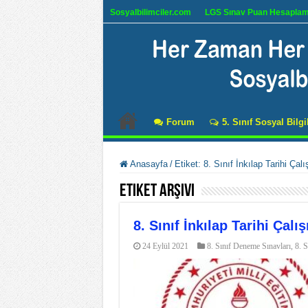
Sosyalbilimciler.com
LGS Sınav Puan Hesapla
Forum
5. Sınıf Sosyal Bilgi
Anasayfa
/
Etiket:
8. Sınıf İnkılap Tarihi Ça
Etiket Arşivi
8. Sınıf İnkılap Tarihi Çalı
24 Eylül 2021
8. Sınıf Deneme Sınavları
,
8. S