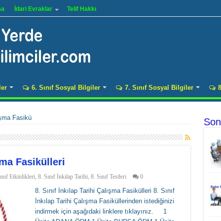
ma
İdari Evraklar
Telif Hakkı
ler
6. Sınıf Sosyal Bilgiler
7. Sınıf Sosyal Bilgiler
8
lışma Fasikü
Son
şma Fasikülleri
ınıf Etkinlikleri
,
8. Sınıf İnkılap Tarihi
,
8. Sınıf Testleri
0
8. Sınıf İnkılap Tarihi Çalışma Fasikülleri 8. Sınıf
İnkılap Tarihi Çalışma Fasiküllerinden istediğinizi
indirmek için aşağıdaki linklere tıklayınız. 1