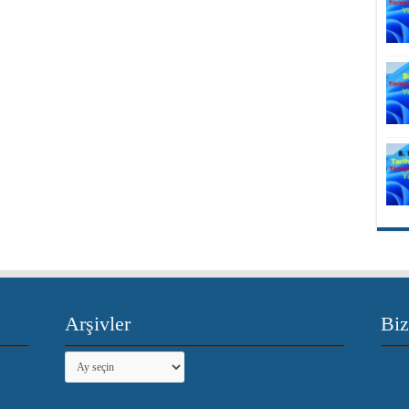
Arşivler
Biz
Arşivler