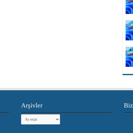
Arşivler
Biz
Arşivler