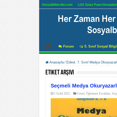
Sosyalbilimciler.com
LGS Sınav Puan Hesapla
Forum
5. Sınıf Sosyal Bilgi
Anasayfa
/
Etiket:
7. Sınıf Medya Okuryazarl
Etiket Arşivi
Seçmeli Medya Okuryazarlı
1 Eylül 2022
Genel
,
Öğretmen Evrakları
,
Seçm