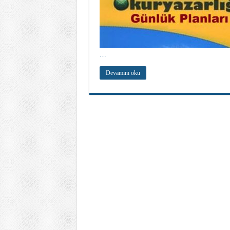
…
Devamını oku