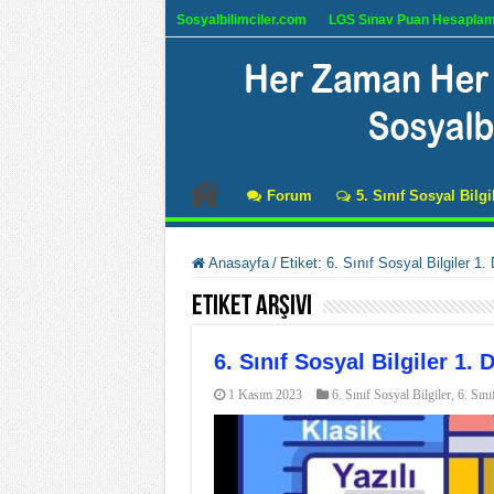
Sosyalbilimciler.com
LGS Sınav Puan Hesapla
Forum
5. Sınıf Sosyal Bilgi
Anasayfa
/
Etiket:
6. Sınıf Sosyal Bilgiler 1
Etiket Arşivi
6. Sınıf Sosyal Bilgiler 1.
1 Kasım 2023
6. Sınıf Sosyal Bilgiler
,
6. Sını