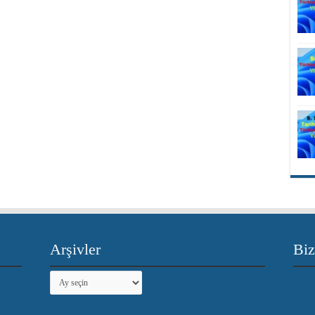
Arşivler
Biz
Arşivler