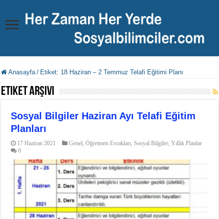
Anasayfa
/
Etiket:
18 Haziran – 2 Temmuz Telafi Eğitimi Planı
Etiket Arşivi
Sosyal Bilgiler Haziran Ayı Telafi Eğitim
Planları
17 Haziran 2021
Genel
,
Öğretmen Evrakları
,
Sosyal Bilgiler
,
Yıllık Planlar
0